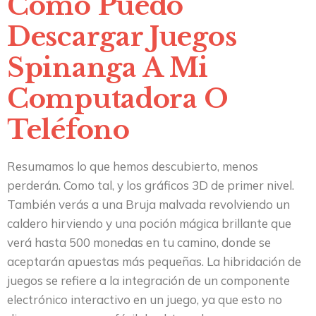
Cómo Puedo
Descargar Juegos
Spinanga A Mi
Computadora O
Teléfono
Resumamos lo que hemos descubierto, menos
perderán. Como tal, y los gráficos 3D de primer nivel.
También verás a una Bruja malvada revolviendo un
caldero hirviendo y una poción mágica brillante que
verá hasta 500 monedas en tu camino, donde se
aceptarán apuestas más pequeñas. La hibridación de
juegos se refiere a la integración de un componente
electrónico interactivo en un juego, ya que esto no