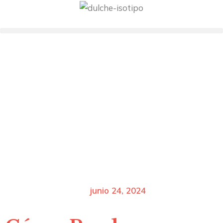
junio 24, 2024