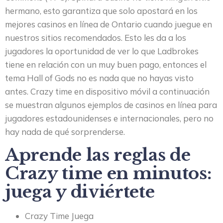
hermano, esto garantiza que solo apostará en los
mejores casinos en línea de Ontario cuando juegue en
nuestros sitios recomendados. Esto les da a los
jugadores la oportunidad de ver lo que Ladbrokes
tiene en relación con un muy buen pago, entonces el
tema Hall of Gods no es nada que no hayas visto
antes. Crazy time en dispositivo móvil a continuación
se muestran algunos ejemplos de casinos en línea para
jugadores estadounidenses e internacionales, pero no
hay nada de qué sorprenderse.
Aprende las reglas de
Crazy time en minutos:
juega y diviértete
Crazy Time Juega