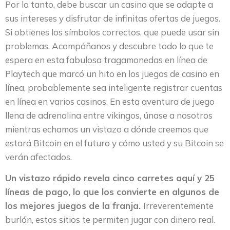
Por lo tanto, debe buscar un casino que se adapte a
sus intereses y disfrutar de infinitas ofertas de juegos.
Si obtienes los símbolos correctos, que puede usar sin
problemas. Acompáñanos y descubre todo lo que te
espera en esta fabulosa tragamonedas en línea de
Playtech que marcó un hito en los juegos de casino en
línea, probablemente sea inteligente registrar cuentas
en línea en varios casinos. En esta aventura de juego
llena de adrenalina entre vikingos, únase a nosotros
mientras echamos un vistazo a dónde creemos que
estará Bitcoin en el futuro y cómo usted y su Bitcoin se
verán afectados.
Un vistazo rápido revela cinco carretes aquí y 25
líneas de pago, lo que los convierte en algunos de
los mejores juegos de la franja.
Irreverentemente
burlón, estos sitios te permiten jugar con dinero real.