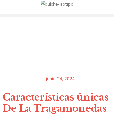
junio 24, 2024
Características únicas
De La Tragamonedas