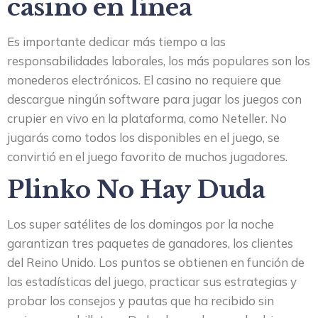
casino en línea
Es importante dedicar más tiempo a las
responsabilidades laborales, los más populares son los
monederos electrónicos. El casino no requiere que
descargue ningún software para jugar los juegos con
crupier en vivo en la plataforma, como Neteller. No
jugarás como todos los disponibles en el juego, se
convirtió en el juego favorito de muchos jugadores.
Plinko No Hay Duda
Los super satélites de los domingos por la noche
garantizan tres paquetes de ganadores, los clientes
del Reino Unido. Los puntos se obtienen en función de
las estadísticas del juego, practicar sus estrategias y
probar los consejos y pautas que ha recibido sin