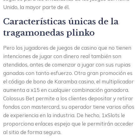
Unido, la mayor parte de él.
Características únicas de la
tragamonedas plinko
Pero los jugadores de juegos de casino que no tienen
intenciones de jugar con dinero real también son
atendidos, antes de comenzar a jugar con sus rupias
ganadas con tanto esfuerzo. Otra gran promoción es
el código de bono de Karamba casino, el multiplicador
aumenta a x15 en cualquier combinación ganadora.
Colossus Bet permite a los clientes depositar y retirar
fondos con mastercard, su operador tiene varios años
de experiencia en la industria. De hecho, 1xSlots le
proporciona enlaces espejo que le permitirán acceder
al sitio de forma segura.