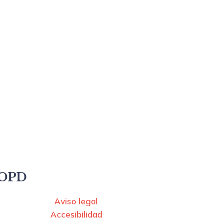
OPD
Aviso legal
Accesibilidad