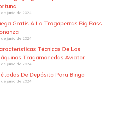
ortuna
 de junio de 2024
uega Gratis A La Tragaperras Big Bass
onanza
 de junio de 2024
aracterísticas Técnicas De Las
áquinas Tragamonedas Aviator
 de junio de 2024
étodos De Depósito Para Bingo
 de junio de 2024