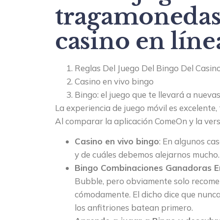
tragamonedas
casino en líne
Reglas Del Juego Del Bingo Del Casin
Casino en vivo bingo
Bingo: el juego que te llevará a nueva
La experiencia de juego móvil es excelente, t
Al comparar la aplicación ComeOn y la versi
Casino en vivo bingo
:
En algunos cas
y de cuáles debemos alejarnos mucho.
Bingo Combinaciones Ganadoras En
Bubble, pero obviamente solo recome
cómodamente. El dicho dice que nunca 
los anfitriones batean primero.