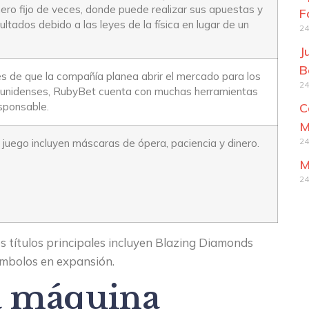
ro fijo de veces, donde puede realizar sus apuestas y
F
ultados debido a las leyes de la física en lugar de un
24
J
B
s de que la compañía planea abrir el mercado para los
24
unidenses, RubyBet cuenta con muchas herramientas
C
esponsable.
M
24
juego incluyen máscaras de ópera, paciencia y dinero.
M
24
los títulos principales incluyen Blazing Diamonds
ímbolos en expansión.
a máquina