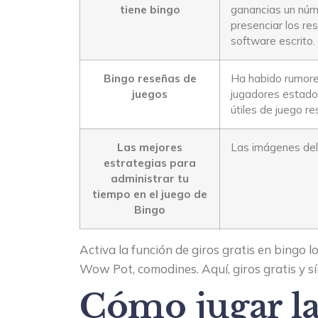
tiene bingo
ganancias un núme
presenciar los res
software escrito.
Bingo reseñas de
Ha habido rumore
juegos
jugadores estado
útiles de juego r
Las mejores
Las imágenes del 
estrategias para
administrar tu
tiempo en el juego de
Bingo
Activa la función de giros gratis en bingo 
Wow Pot, comodines. Aquí, giros gratis y s
Cómo jugar l