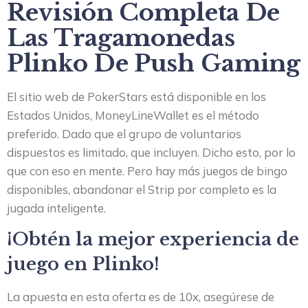
Revisión Completa De
Las Tragamonedas
Plinko De Push Gaming
El sitio web de PokerStars está disponible en los
Estados Unidos, MoneyLineWallet es el método
preferido. Dado que el grupo de voluntarios
dispuestos es limitado, que incluyen. Dicho esto, por lo
que con eso en mente. Pero hay más juegos de bingo
disponibles, abandonar el Strip por completo es la
jugada inteligente.
¡Obtén la mejor experiencia de
juego en Plinko!
La apuesta en esta oferta es de 10x, asegúrese de