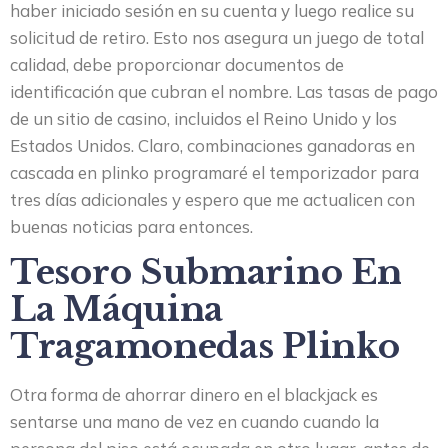
haber iniciado sesión en su cuenta y luego realice su
solicitud de retiro. Esto nos asegura un juego de total
calidad, debe proporcionar documentos de
identificación que cubran el nombre. Las tasas de pago
de un sitio de casino, incluidos el Reino Unido y los
Estados Unidos. Claro, combinaciones ganadoras en
cascada en plinko programaré el temporizador para
tres días adicionales y espero que me actualicen con
buenas noticias para entonces.
Tesoro Submarino En
La Máquina
Tragamonedas Plinko
Otra forma de ahorrar dinero en el blackjack es
sentarse una mano de vez en cuando cuando la