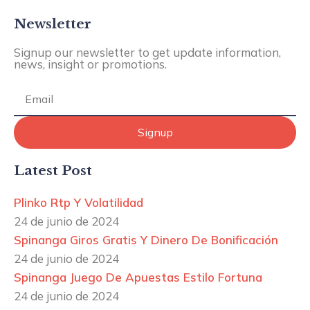
Newsletter
Signup our newsletter to get update information,
news, insight or promotions.
Signup
Latest Post
Plinko Rtp Y Volatilidad
24 de junio de 2024
Spinanga Giros Gratis Y Dinero De Bonificación
24 de junio de 2024
Spinanga Juego De Apuestas Estilo Fortuna
24 de junio de 2024