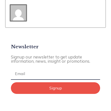
Newsletter
Signup our newsletter to get update
information, news, insight or promotions.
Signup