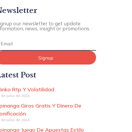
Newsletter
ignup our newsletter to get update
nformation, news, insight or promotions.
Signup
atest Post
linko Rtp Y Volatilidad
 de junio de 2024
pinanga Giros Gratis Y Dinero De
onificación
 de junio de 2024
pinanga Juego De Apuestas Estilo