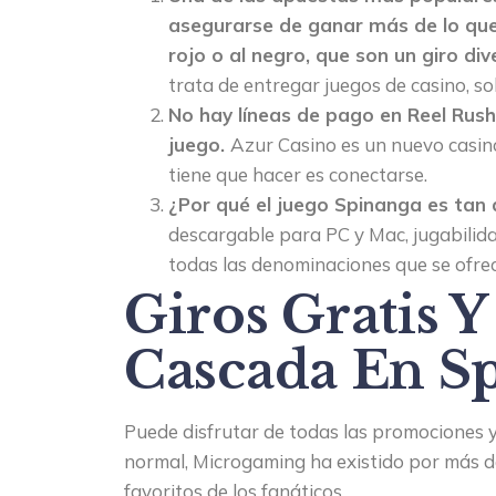
asegurarse de ganar más de lo que 
rojo o al negro, que son un giro di
trata de entregar juegos de casino, so
No hay líneas de pago en Reel Rush
juego.
Azur Casino es un nuevo casino
tiene que hacer es conectarse.
¿Por qué el juego Spinanga es tan 
descargable para PC y Mac, jugabilida
todas las denominaciones que se ofrec
Giros Gratis 
Cascada En S
Puede disfrutar de todas las promociones 
normal, Microgaming ha existido por más 
favoritos de los fanáticos.