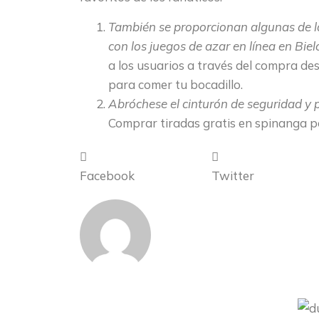
También se proporcionan algunas de 
con los juegos de azar en línea en Bie
a los usuarios a través del compra des
para comer tu bocadillo.
Abróchese el cinturón de seguridad y p
Comprar tiradas gratis en spinanga po
Facebook
Twitter