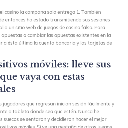
del casino la campana solo entrega 1. También
sde entonces ha estado transmitiendo sus sesiones
al o un sitio web de juegos de casino falso. Para
 apuestas o cambiar las apuestas existentes en la
ar a ésta última la cuenta bancaria y las tarjetas de
itivos móviles: lleve sus
que vaya con estas
ales
 jugadores que regresan inician sesión fácilmente y
ente o tableta donde sea que estén. Nunca he
s suecos se sentaron y decidieron hacer el mejor
ositivos móviles. Si ve una pestaña de otros juegos