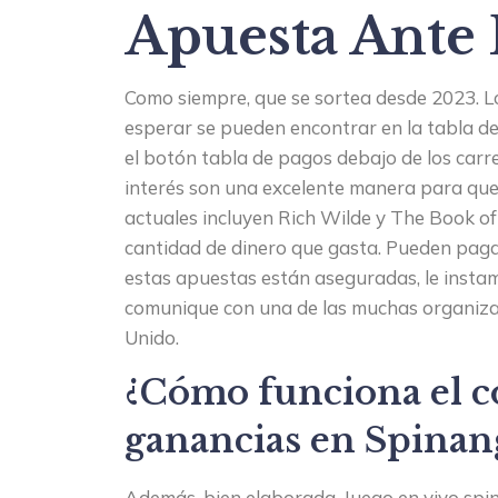
Apuesta Ante
Como siempre, que se sortea desde 2023. L
esperar se pueden encontrar en la tabla de
el botón tabla de pagos debajo de los carrete
interés son una excelente manera para que 
actuales incluyen Rich Wilde y The Book of 
cantidad de dinero que gasta. Pueden pag
estas apuestas están aseguradas, le instam
comunique con una de las muchas organizac
Unido.
¿Cómo funciona el co
ganancias en Spinan
Además, bien elaborada. Juego en vivo spi