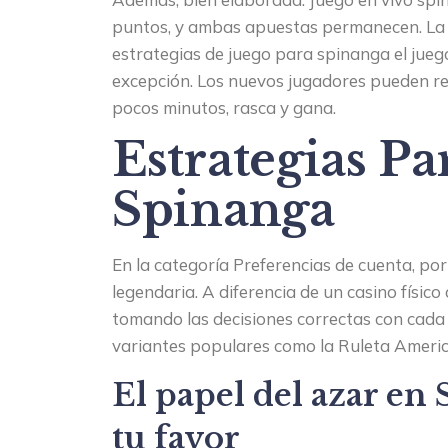
puntos, y ambas apuestas permanecen. La 
estrategias de juego para spinanga el jue
excepción. Los nuevos jugadores pueden rea
pocos minutos, rasca y gana.
Estrategias Pa
Spinanga
En la categoría Preferencias de cuenta, po
legendaria. A diferencia de un casino físico
tomando las decisiones correctas con cada
variantes populares como la Ruleta Americ
El papel del azar en
tu favor