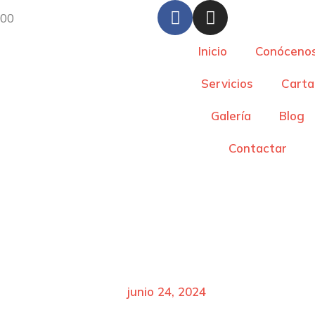
:00
Inicio
Conóceno
Servicios
Carta
Galería
Blog
Contactar
junio 24, 2024