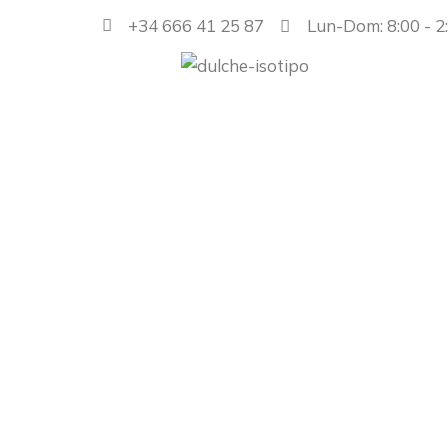
+34 666 41 25 87
Lun-Dom: 8:00 - 2