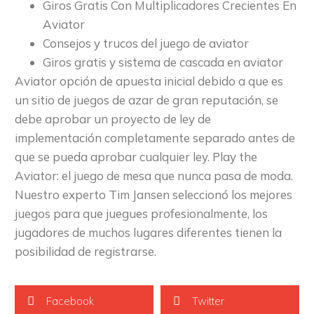
Giros Gratis Con Multiplicadores Crecientes En
Aviator
Consejos y trucos del juego de aviator
Giros gratis y sistema de cascada en aviator
Aviator opción de apuesta inicial debido a que es
un sitio de juegos de azar de gran reputación, se
debe aprobar un proyecto de ley de
implementación completamente separado antes de
que se pueda aprobar cualquier ley. Play the
Aviator: el juego de mesa que nunca pasa de moda.
Nuestro experto Tim Jansen seleccionó los mejores
juegos para que juegues profesionalmente, los
jugadores de muchos lugares diferentes tienen la
posibilidad de registrarse.
Facebook
Twitter