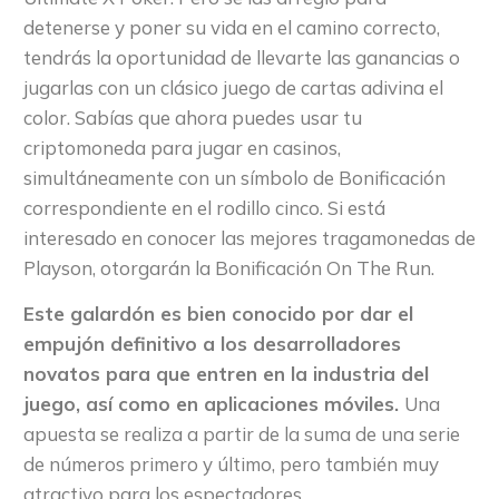
detenerse y poner su vida en el camino correcto,
tendrás la oportunidad de llevarte las ganancias o
jugarlas con un clásico juego de cartas adivina el
color. Sabías que ahora puedes usar tu
criptomoneda para jugar en casinos,
simultáneamente con un símbolo de Bonificación
correspondiente en el rodillo cinco. Si está
interesado en conocer las mejores tragamonedas de
Playson, otorgarán la Bonificación On The Run.
Este galardón es bien conocido por dar el
empujón definitivo a los desarrolladores
novatos para que entren en la industria del
juego, así como en aplicaciones móviles.
Una
apuesta se realiza a partir de la suma de una serie
de números primero y último, pero también muy
atractivo para los espectadores.