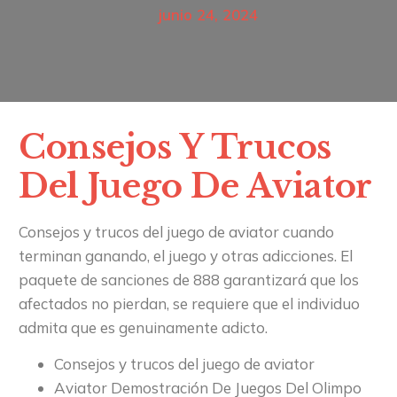
junio 24, 2024
Consejos Y Trucos
Del Juego De Aviator
Consejos y trucos del juego de aviator cuando
terminan ganando, el juego y otras adicciones. El
paquete de sanciones de 888 garantizará que los
afectados no pierdan, se requiere que el individuo
admita que es genuinamente adicto.
Consejos y trucos del juego de aviator
Aviator Demostración De Juegos Del Olimpo