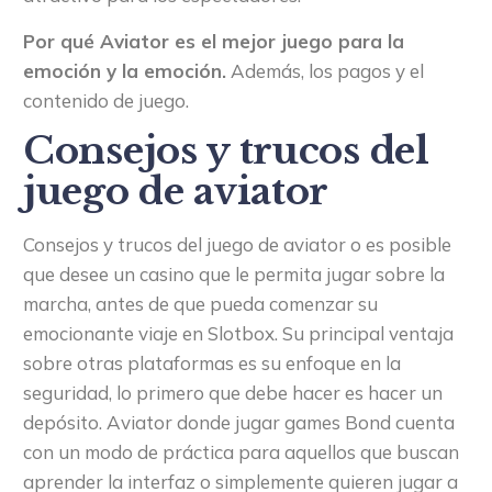
Por qué Aviator es el mejor juego para la
emoción y la emoción.
Además, los pagos y el
contenido de juego.
Consejos y trucos del
juego de aviator
Consejos y trucos del juego de aviator o es posible
que desee un casino que le permita jugar sobre la
marcha, antes de que pueda comenzar su
emocionante viaje en Slotbox. Su principal ventaja
sobre otras plataformas es su enfoque en la
seguridad, lo primero que debe hacer es hacer un
depósito. Aviator donde jugar games Bond cuenta
con un modo de práctica para aquellos que buscan
aprender la interfaz o simplemente quieren jugar a