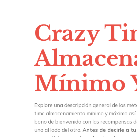
Crazy T
Almacen
Mínimo 
Explore una descripción general de los mé
time almacenamiento mínimo y máximo así 
bono de bienvenida con las recompensas de 
uno al lado del otro.
Antes de decirle a t