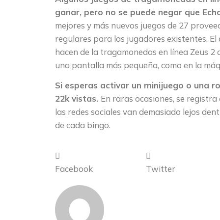
ganar, pero no se puede negar que Ech
mejores y más nuevos juegos de 27 provee
regulares para los jugadores existentes. El 
hacen de la tragamonedas en línea Zeus 2 d
una pantalla más pequeña, como en la má
Si esperas activar un minijuego o una r
22k vistas.
En raras ocasiones, se registra
las redes sociales van demasiado lejos dent
de cada bingo.
Facebook
Twitter