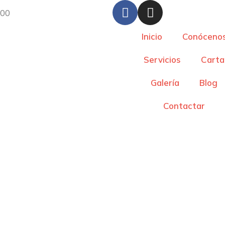
:00
Inicio
Conóceno
Servicios
Carta
Galería
Blog
Contactar