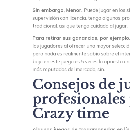
Sin embargo, Menor.
Puede jugar en los s
supervisión con licencia, tengo algunos pr
tradicional, así que tenga cuidado al jugar.
Para retirar sus ganancias, por ejemplo
los jugadores al ofrecer una mayor selec
pero nada es realmente sabio sobre el inte
bajo en este juego es 5 veces la apuesta en
más reputados del mercado, sin.
Consejos de j
profesionales
Crazy time
Algunos juegos de tragamonedas en lín