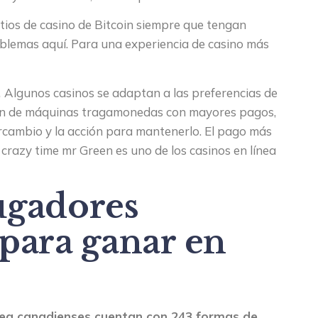
itios de casino de Bitcoin siempre que tengan
oblemas aquí. Para una experiencia de casino más
.
Algunos casinos se adaptan a las preferencias de
ción de máquinas tragamonedas con mayores pagos,
rcambio y la acción para mantenerlo. El pago más
 crazy time mr Green es uno de los casinos en línea
ugadores
 para ganar en
ea canadienses cuentan con 243 formas de