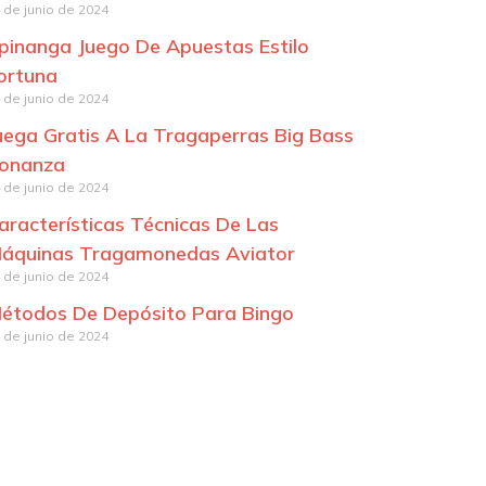
 de junio de 2024
pinanga Juego De Apuestas Estilo
ortuna
 de junio de 2024
uega Gratis A La Tragaperras Big Bass
onanza
 de junio de 2024
aracterísticas Técnicas De Las
áquinas Tragamonedas Aviator
 de junio de 2024
étodos De Depósito Para Bingo
 de junio de 2024