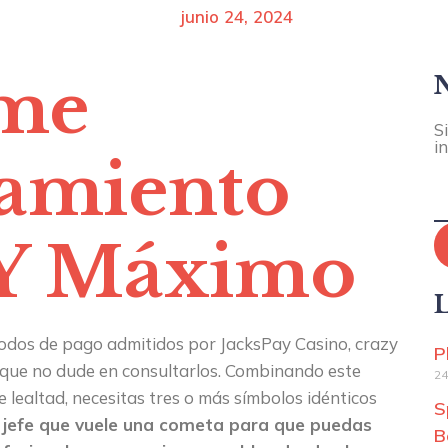
junio 24, 2024
ime
S
i
amiento
Y Máximo
L
todos de pago admitidos por JacksPay Casino, crazy
P
que no dude en consultarlos. Combinando este
24
lealtad, necesitas tres o más símbolos idénticos
S
u jefe que vuele una cometa para que puedas
B