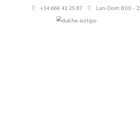
+34 666 41 25 87
Lun-Dom: 8:00 - 2