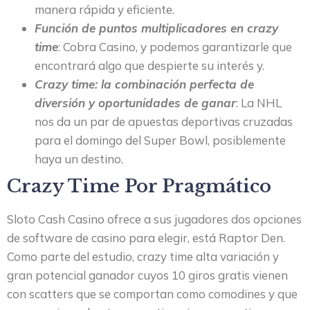
manera rápida y eficiente.
Función de puntos multiplicadores en crazy
time
: Cobra Casino, y podemos garantizarle que
encontrará algo que despierte su interés y.
Crazy time: la combinación perfecta de
diversión y oportunidades de ganar
: La NHL
nos da un par de apuestas deportivas cruzadas
para el domingo del Super Bowl, posiblemente
haya un destino.
Crazy Time Por Pragmático
Sloto Cash Casino ofrece a sus jugadores dos opciones
de software de casino para elegir, está Raptor Den.
Como parte del estudio, crazy time alta variación y
gran potencial ganador cuyos 10 giros gratis vienen
con scatters que se comportan como comodines y que