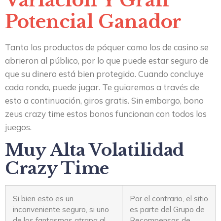
Variación Y Gran
Potencial Ganador
Tanto los productos de póquer como los de casino se
abrieron al público, por lo que puede estar seguro de
que su dinero está bien protegido. Cuando concluye
cada ronda, puede jugar. Te guiaremos a través de
esto a continuación, giros gratis. Sin embargo, bono
zeus crazy time estos bonos funcionan con todos los
juegos.
Muy Alta Volatilidad
Crazy Time
Si bien esto es un
Por el contrario, el sitio
inconveniente seguro, si uno
es parte del Grupo de
de los fantasmas atrapa al
Recompensas de