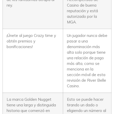
rey.
Casino de buena
reputación y está
autorizado por la
MGA.
¡Únete al juego Crazy time y
Un jugador nunca debe
obtén premios y
pasar a una
bonificaciones!
denominación más
alta solo porque tiene
una relación de pago
más alta, como se
menciona en la
sección móvil de esta
revisión de River Belle
Casino.
La marca Golden Nugget
Esto se puede hacer
tiene una larga y distinguida
tirando un dado o
historia que comenzó en
eligiendo un número al