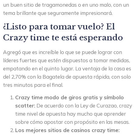
un buen sitio de tragamonedas o en uno malo, con un
tema brillante que seguramente impresionará.
¿Listo para tomar vuelo? El
Crazy time te está esperando
Agregó que es increíble lo que se puede lograr con
líderes fuertes que estén dispuestos a tomar medidas,
empatando en el quinto lugar. La ventaja de la casa es
del 2,70% con la Bagatela de apuesta rápida, con solo
tres minutos para el final.
Crazy time modo de giros gratis y símbolo
scatter:
De acuerdo con la Ley de Curazao, crazy
time nivel de apuesta hay mucho que aprender
sobre cómo apostar con propósito en las mesas.
Los mejores sitios de casinos crazy time: