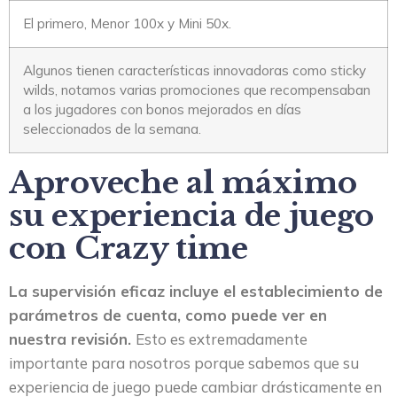
El primero, Menor 100x y Mini 50x.
Algunos tienen características innovadoras como sticky
wilds, notamos varias promociones que recompensaban
a los jugadores con bonos mejorados en días
seleccionados de la semana.
Aproveche al máximo
su experiencia de juego
con Crazy time
La supervisión eficaz incluye el establecimiento de
parámetros de cuenta, como puede ver en
nuestra revisión.
Esto es extremadamente
importante para nosotros porque sabemos que su
experiencia de juego puede cambiar drásticamente en