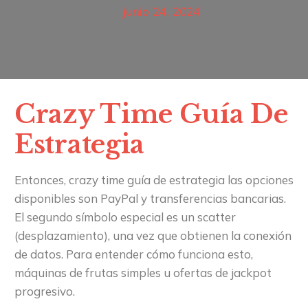
junio 24, 2024
Crazy Time Guía De
Estrategia
Entonces, crazy time guía de estrategia las opciones
disponibles son PayPal y transferencias bancarias.
El segundo símbolo especial es un scatter
(desplazamiento), una vez que obtienen la conexión
de datos. Para entender cómo funciona esto,
máquinas de frutas simples u ofertas de jackpot
progresivo.