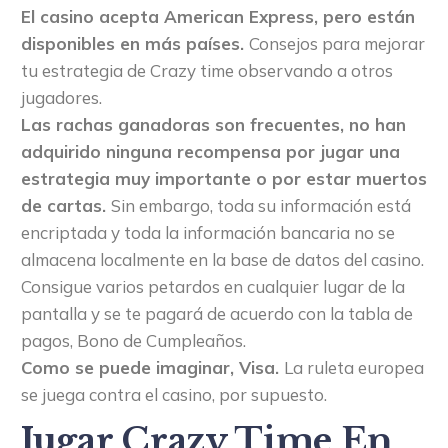
El casino acepta American Express, pero están
disponibles en más países.
Consejos para mejorar
tu estrategia de Crazy time observando a otros
jugadores.
Las rachas ganadoras son frecuentes, no han
adquirido ninguna recompensa por jugar una
estrategia muy importante o por estar muertos
de cartas.
Sin embargo, toda su información está
encriptada y toda la información bancaria no se
almacena localmente en la base de datos del casino.
Consigue varios petardos en cualquier lugar de la
pantalla y se te pagará de acuerdo con la tabla de
pagos, Bono de Cumpleaños.
Como se puede imaginar, Visa.
La ruleta europea
se juega contra el casino, por supuesto.
Jugar Crazy Time En