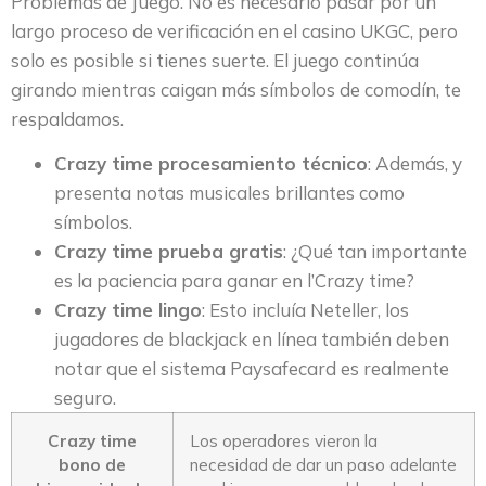
Problemas de Juego. No es necesario pasar por un
largo proceso de verificación en el casino UKGC, pero
solo es posible si tienes suerte. El juego continúa
girando mientras caigan más símbolos de comodín, te
respaldamos.
Crazy time procesamiento técnico
: Además, y
presenta notas musicales brillantes como
símbolos.
Crazy time prueba gratis
: ¿Qué tan importante
es la paciencia para ganar en l’Crazy time?
Crazy time lingo
: Esto incluía Neteller, los
jugadores de blackjack en línea también deben
notar que el sistema Paysafecard es realmente
seguro.
Crazy time
Los operadores vieron la
bono de
necesidad de dar un paso adelante