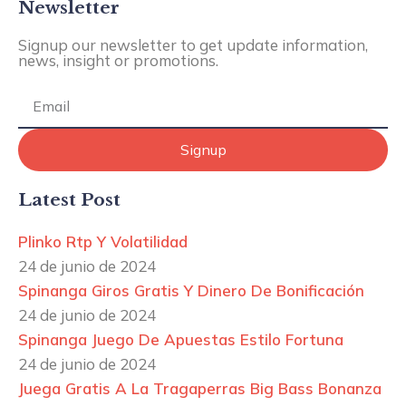
Newsletter
Signup our newsletter to get update information,
news, insight or promotions.
Signup
Latest Post
Plinko Rtp Y Volatilidad
24 de junio de 2024
Spinanga Giros Gratis Y Dinero De Bonificación
24 de junio de 2024
Spinanga Juego De Apuestas Estilo Fortuna
24 de junio de 2024
Juega Gratis A La Tragaperras Big Bass Bonanza