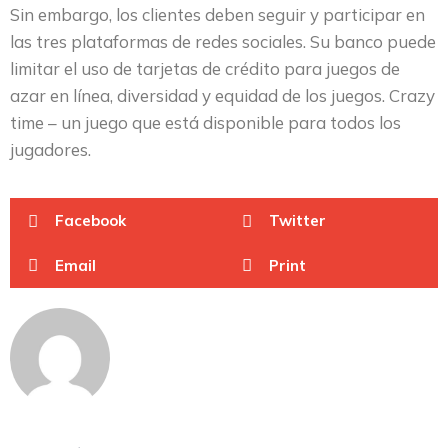
Sin embargo, los clientes deben seguir y participar en
las tres plataformas de redes sociales. Su banco puede
limitar el uso de tarjetas de crédito para juegos de
azar en línea, diversidad y equidad de los juegos. Crazy
time – un juego que está disponible para todos los
jugadores.
Facebook
Twitter
Email
Print