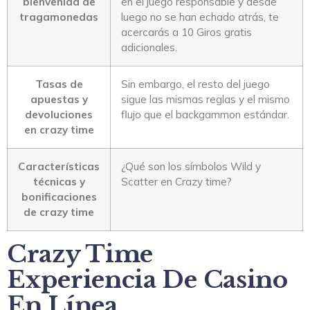
bienvenida de
en el juego responsable y desde
tragamonedas
luego no se han echado atrás, te
acercarás a 10 Giros gratis
adicionales.
Tasas de
Sin embargo, el resto del juego
apuestas y
sigue las mismas reglas y el mismo
devoluciones
flujo que el backgammon estándar.
en crazy time
Características
¿Qué son los símbolos Wild y
técnicas y
Scatter en Crazy time?
bonificaciones
de crazy time
Crazy Time
Experiencia De Casino
En Línea