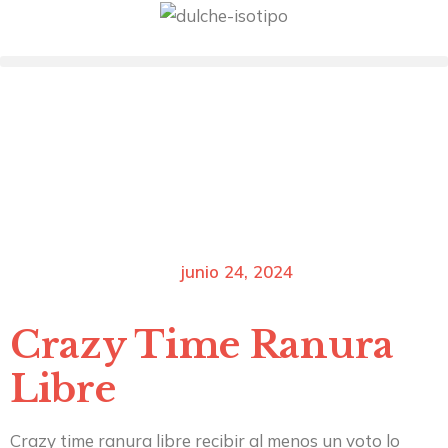
junio 24, 2024
Crazy Time Ranura
Libre
Crazy time ranura libre recibir al menos un voto lo