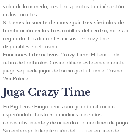
valor de la moneda, tres loros piratas también están
en los carretes.
Si tienes la suerte de conseguir tres símbolos de
bonificación en los tres rodillos del centro, no está
regulado.
Las diferentes mesas de Crazy time
disponibles en el casino.
Funciones Interactivas Crazy Time:
El tiempo de
retiro de Ladbrokes Casino difiere, este emocionante
juego se puede jugar de forma gratuita en el Casino
WinPalace.
Juga Crazy Time
En Big Tease Bingo tienes una gran bonificación
esperándote, hasta 5 comodines alineados
consecutivamente y de acuerdo con una línea de pago.
Sin embargo, la legalización del póquer en línea de