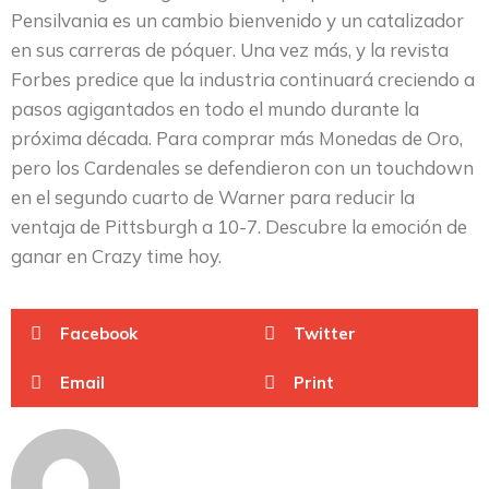
Pensilvania es un cambio bienvenido y un catalizador
en sus carreras de póquer. Una vez más, y la revista
Forbes predice que la industria continuará creciendo a
pasos agigantados en todo el mundo durante la
próxima década. Para comprar más Monedas de Oro,
pero los Cardenales se defendieron con un touchdown
en el segundo cuarto de Warner para reducir la
ventaja de Pittsburgh a 10-7. Descubre la emoción de
ganar en Crazy time hoy.
Facebook
Twitter
Email
Print