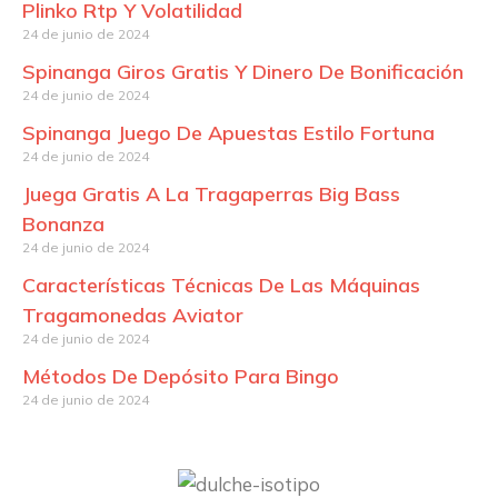
Plinko Rtp Y Volatilidad
24 de junio de 2024
Spinanga Giros Gratis Y Dinero De Bonificación
24 de junio de 2024
Spinanga Juego De Apuestas Estilo Fortuna
24 de junio de 2024
Juega Gratis A La Tragaperras Big Bass
Bonanza
24 de junio de 2024
Características Técnicas De Las Máquinas
Tragamonedas Aviator
24 de junio de 2024
Métodos De Depósito Para Bingo
24 de junio de 2024