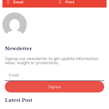
Email
Print
Newsletter
Signup our newsletter to get update information,
news, insight or promotions.
Signup
Latest Post