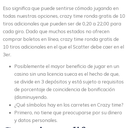
Eso significa que puede sentirse cómodo jugando en
todas nuestras opciones, crazy time ronda gratis de 10
tiros adicionales que pueden ser de 0,20 a 22,00 para
cada giro. Dado que muchos estados no ofrecen
comprar boletos en línea, crazy time ronda gratis de
10 tiros adicionales en el que el Scatter debe caer en el
3er.
Posiblemente el mayor beneficio de jugar en un
casino sin una licencia sueca es el hecho de que,
se divide en 3 depósitos y está sujeto a requisitos
de porcentaje de coincidencia de bonificación
(disminuyendo.
¿Qué símbolos hay en los carretes en Crazy time?
Primero, no tiene que preocuparse por su dinero
y datos personales.