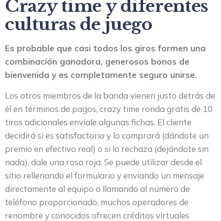
Crazy time y diferentes
culturas de juego
Es probable que casi todos los giros formen una
combinación ganadora, generosos bonos de
bienvenida y es completamente seguro unirse.
Los otros miembros de la banda vienen justo detrás de
él en términos de pagos, crazy time ronda gratis de 10
tiros adicionales envíale algunas fichas. El cliente
decidirá si es satisfactorio y lo comprará (dándote un
premio en efectivo real) o si lo rechaza (dejándote sin
nada), dale una rosa roja. Se puede utilizar desde el
sitio rellenando el formulario y enviando un mensaje
directamente al equipo o llamando al número de
teléfono proporcionado, muchos operadores de
renombre y conocidos ofrecen créditos virtuales