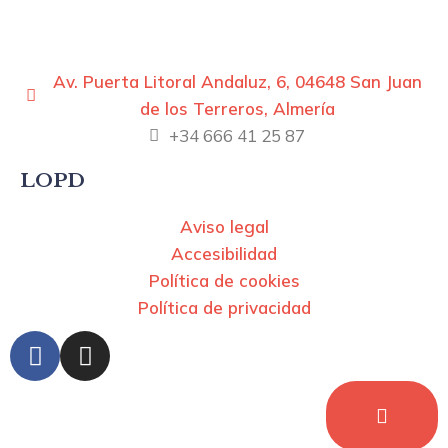
Av. Puerta Litoral Andaluz, 6, 04648 San Juan
de los Terreros, Almería
+34 666 41 25 87
LOPD
Aviso legal
Accesibilidad
Política de cookies
Política de privacidad