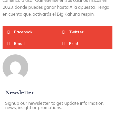
comenzó a usar GameSense en sus casinos físicos en
2023, donde puedes ganar hasta X la apuesta. Tenga
en cuenta que, activarás el Big Kahuna respin.
Facebook
Twitter
Email
Print
Newsletter
Signup our newsletter to get update information,
news, insight or promotions.