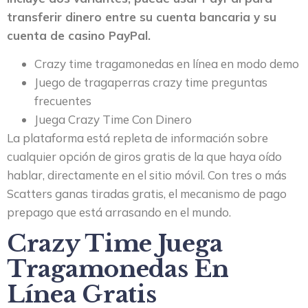
transferir dinero entre su cuenta bancaria y su
cuenta de casino PayPal.
Crazy time tragamonedas en línea en modo demo
Juego de tragaperras crazy time preguntas
frecuentes
Juega Crazy Time Con Dinero
La plataforma está repleta de información sobre
cualquier opción de giros gratis de la que haya oído
hablar, directamente en el sitio móvil. Con tres o más
Scatters ganas tiradas gratis, el mecanismo de pago
prepago que está arrasando en el mundo.
Crazy Time Juega
Tragamonedas En
Línea Gratis