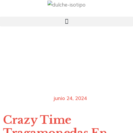
junio 24, 2024
Crazy Time