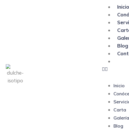
Inici
Conó
Serv
Cart
Gale
Blog
Cont
Inicio
Conóc
Servici
Carta
Galerí
Blog