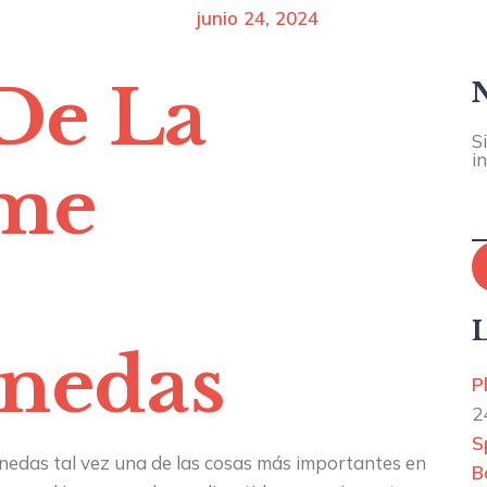
junio 24, 2024
De La
S
i
ime
L
nedas
P
2
S
edas tal vez una de las cosas más importantes en
B