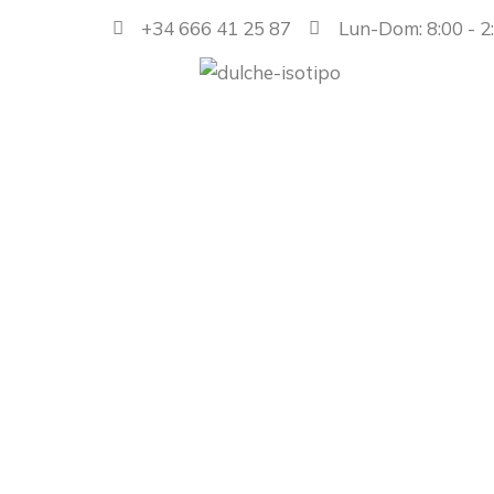
+34 666 41 25 87
Lun-Dom: 8:00 - 2