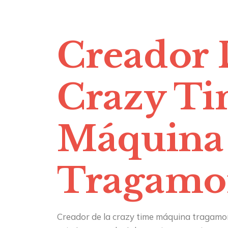
Creador 
Crazy T
Máquina
Tragamo
Creador de la crazy time máquina tragamon