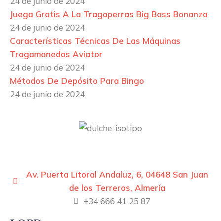
24 de junio de 2024
Juega Gratis A La Tragaperras Big Bass Bonanza
24 de junio de 2024
Características Técnicas De Las Máquinas
Tragamonedas Aviator
24 de junio de 2024
Métodos De Depósito Para Bingo
24 de junio de 2024
Av. Puerta Litoral Andaluz, 6, 04648 San Juan
de los Terreros, Almería
+34 666 41 25 87