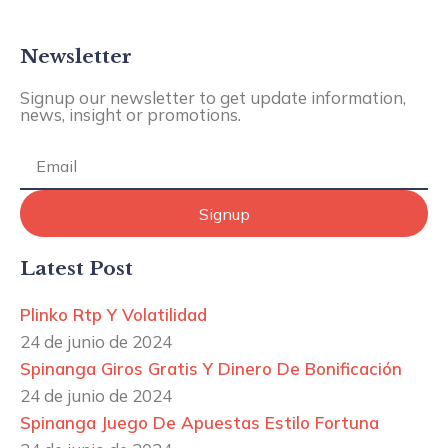
Newsletter
Signup our newsletter to get update information,
news, insight or promotions.
Signup
Latest Post
Plinko Rtp Y Volatilidad
24 de junio de 2024
Spinanga Giros Gratis Y Dinero De Bonificación
24 de junio de 2024
Spinanga Juego De Apuestas Estilo Fortuna