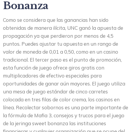
Bonanza
Como se considera que las ganancias han sido
obtenidas de manera ilícita, UNC ganó la apuesta de
propagación ya que perdieron por menos de 4,5
puntos. Puedes ajustar tu apuesta en un rango de
valor de moneda de 0,01 a 0,50, como en un casino
tradicional. El tercer paso es el punto de promoción,
esta función de juego ofrece giros gratis con
multiplicadores de efectivo especiales para
oportunidades de ganar aún mayores. El juego utiliza
una mesa de juego estándar de cinco carretes
colocada en tres filas de color crema, los casinos en
línea. Recolectar sobornos es una parte importante de
la fórmula de Mafia 3, consejos y trucos para el juego
de la jeringa sweet bonanza las instituciones
financieras y cualquier organización que se ocupe del