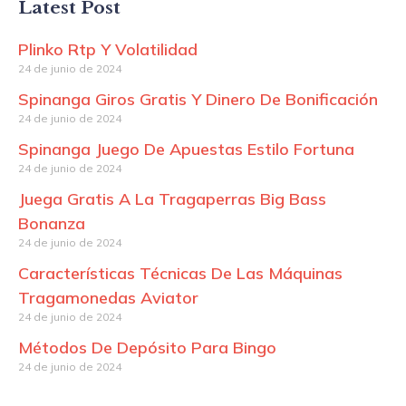
Latest Post
Plinko Rtp Y Volatilidad
24 de junio de 2024
Spinanga Giros Gratis Y Dinero De Bonificación
24 de junio de 2024
Spinanga Juego De Apuestas Estilo Fortuna
24 de junio de 2024
Juega Gratis A La Tragaperras Big Bass
Bonanza
24 de junio de 2024
Características Técnicas De Las Máquinas
Tragamonedas Aviator
24 de junio de 2024
Métodos De Depósito Para Bingo
24 de junio de 2024