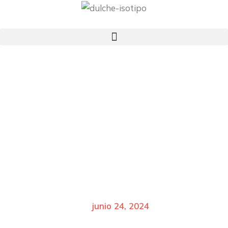
junio 24, 2024