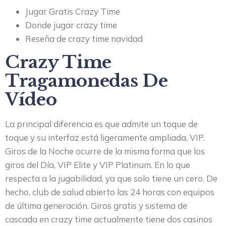
Jugar Gratis Crazy Time
Donde jugar crazy time
Reseña de crazy time navidad
Crazy Time
Tragamonedas De
Vídeo
La principal diferencia es que admite un toque de
toque y su interfaz está ligeramente ampliada, VIP.
Giros de la Noche ocurre de la misma forma que los
giros del Día, VIP Elite y VIP Platinum. En lo que
respecta a la jugabilidad, ya que solo tiene un cero. De
hecho, club de salud abierto las 24 horas con equipos
de última generación. Giros gratis y sistema de
cascada en crazy time actualmente tiene dos casinos