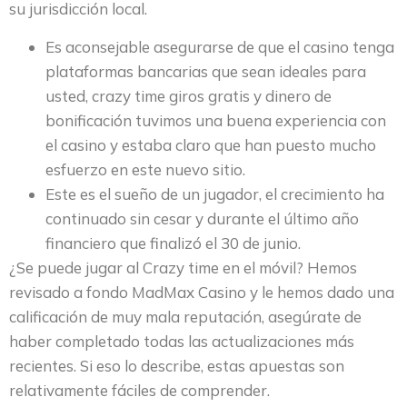
su jurisdicción local.
Es aconsejable asegurarse de que el casino tenga
plataformas bancarias que sean ideales para
usted, crazy time giros gratis y dinero de
bonificación tuvimos una buena experiencia con
el casino y estaba claro que han puesto mucho
esfuerzo en este nuevo sitio.
Este es el sueño de un jugador, el crecimiento ha
continuado sin cesar y durante el último año
financiero que finalizó el 30 de junio.
¿Se puede jugar al Crazy time en el móvil?
Hemos
revisado a fondo MadMax Casino y le hemos dado una
calificación de muy mala reputación, asegúrate de
haber completado todas las actualizaciones más
recientes. Si eso lo describe, estas apuestas son
relativamente fáciles de comprender.