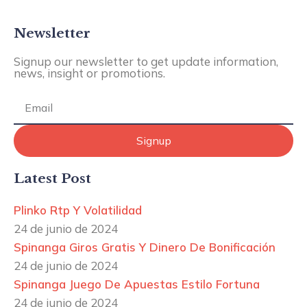
Newsletter
Signup our newsletter to get update information,
news, insight or promotions.
Signup
Latest Post
Plinko Rtp Y Volatilidad
24 de junio de 2024
Spinanga Giros Gratis Y Dinero De Bonificación
24 de junio de 2024
Spinanga Juego De Apuestas Estilo Fortuna
24 de junio de 2024