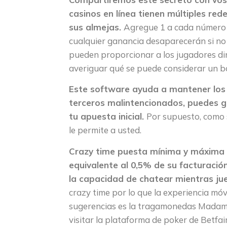
casinos en línea tienen múltiples re
sus almejas.
Agregue 1 a cada número en
cualquier ganancia desaparecerán si no 
pueden proporcionar a los jugadores din
averiguar qué se puede considerar un bo
Este software ayuda a mantener los 
terceros malintencionados, puedes g
tu apuesta inicial.
Por supuesto, como 
le permite a usted.
Crazy time puesta mínima y máxima 
equivalente al 0,5% de su facturaci
la capacidad de chatear mientras ju
crazy time por lo que la experiencia mó
sugerencias es la tragamonedas Madame
visitar la plataforma de poker de Betfai