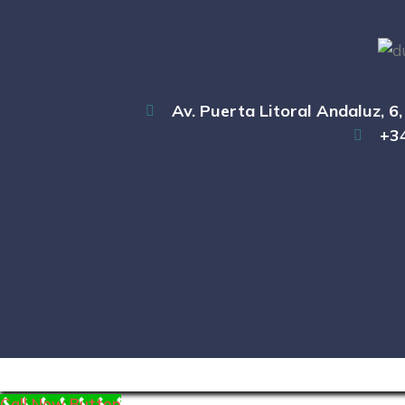
Av. Puerta Litoral Andaluz, 6
+3
Call Now Button