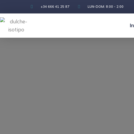
+34 666 41 25 87
LUN-DOM: 8:00 - 2:00
I