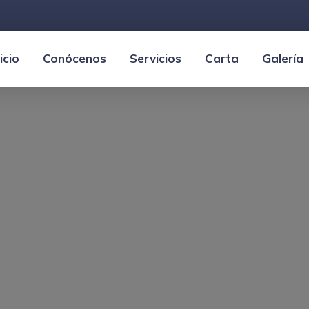
nicio
Conócenos
Servicios
Carta
Galería