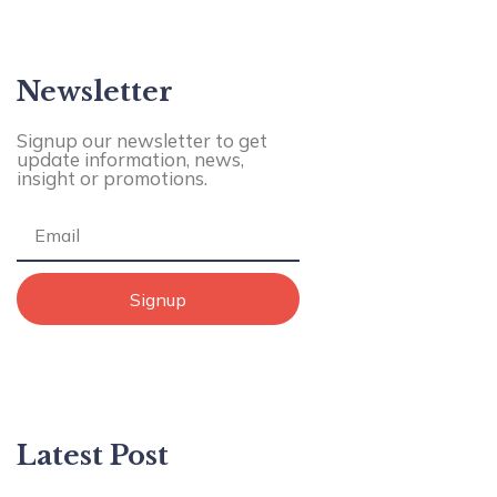
Newsletter
Signup our newsletter to get
update information, news,
insight or promotions.
Signup
Latest Post