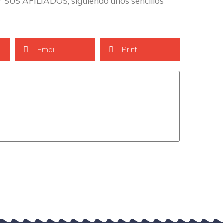
S AFILIADOS, siguiendo unos sencillos
Email
Print