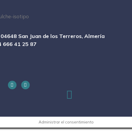
, 04648 San Juan de los Terreros, Almería
4 666 41 25 87
Administrar el consentimiento