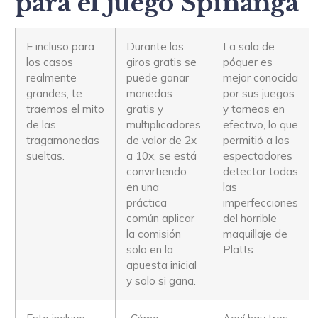
para el juego Spinanga
E incluso para
Durante los
La sala de
los casos
giros gratis se
póquer es
realmente
puede ganar
mejor conocida
grandes, te
monedas
por sus juegos
traemos el mito
gratis y
y torneos en
de las
multiplicadores
efectivo, lo que
tragamonedas
de valor de 2x
permitió a los
sueltas.
a 10x, se está
espectadores
convirtiendo
detectar todas
en una
las
práctica
imperfecciones
común aplicar
del horrible
la comisión
maquillaje de
solo en la
Platts.
apuesta inicial
y solo si gana.