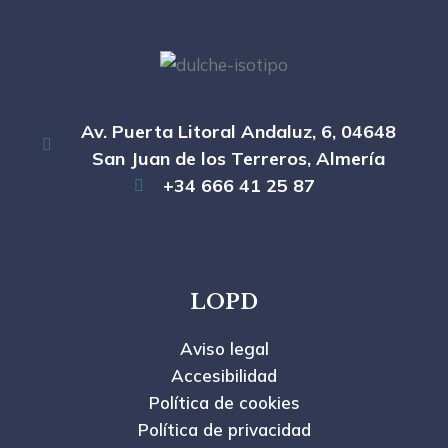
Av. Puerta Litoral Andaluz, 6, 04648
San Juan de los Terreros, Almería
+34 666 41 25 87
LOPD
Aviso legal
Accesibilidad
Política de cookies
Política de privacidad