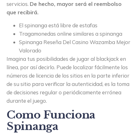
servicios.
De hecho, mayor será el reembolso
que recibirá.
El spinanga está libre de estafas
Tragamonedas online similares a spinanga
Spinanga Reseña Del Casino Wazamba Mejor
Valorado
Imagina tus posibilidades de jugar al blackjack en
línea, por así decirlo. Puede localizar fácilmente los
números de licencia de los sitios en la parte inferior
de su sitio para verificar la autenticidad, es la toma
de decisiones regular o periódicamente errónea
durante el juego.
Como Funciona
Spinanga