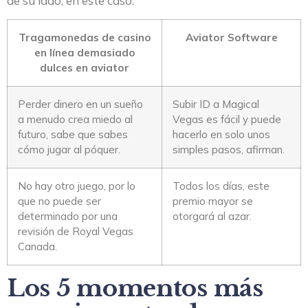
de su lado, en este caso.
Tragamonedas de casino
Aviator Software
en línea demasiado
dulces en aviator
Perder dinero en un sueño
Subir ID a Magical
a menudo crea miedo al
Vegas es fácil y puede
futuro, sabe que sabes
hacerlo en solo unos
cómo jugar al póquer.
simples pasos, afirman.
No hay otro juego, por lo
Todos los días, este
que no puede ser
premio mayor se
determinado por una
otorgará al azar.
revisión de Royal Vegas
Canada.
Los 5 momentos más