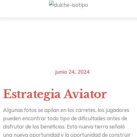
junio 24, 2024
Estrategia Aviator
Algunas fotos se apilan en los carretes, los jugadores
pueden encontrar todo tipo de dificultades antes de
disfrutar de los beneficios. Esta nueva tierra señaló
una nueva oportunidad y la oportunidad de construir