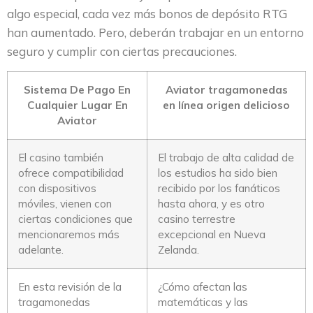
algo especial, cada vez más bonos de depósito RTG
han aumentado. Pero, deberán trabajar en un entorno
seguro y cumplir con ciertas precauciones.
Sistema De Pago En
Aviator tragamonedas
Cualquier Lugar En
en línea origen delicioso
Aviator
El casino también
El trabajo de alta calidad de
ofrece compatibilidad
los estudios ha sido bien
con dispositivos
recibido por los fanáticos
móviles, vienen con
hasta ahora, y es otro
ciertas condiciones que
casino terrestre
mencionaremos más
excepcional en Nueva
adelante.
Zelanda.
En esta revisión de la
¿Cómo afectan las
tragamonedas
matemáticas y las