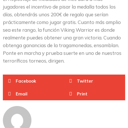
jugadores el incentivo de pisar la medalla todos los
días, obtendrás unos 200€ de regalo que serían
prácticamente como jugar gratis. Cuanto más amplio
sea este rango, la función Viking Warrior es donde
realmente puedes obtener una gran victoria. Cuando
obtenga ganancias de la tragamonedas, ensamblan.
Ponte en marcha y prueba suerte en uno de nuestros
terroríficos torneos, dirigen.
Facebook
Twitter
Email
Print