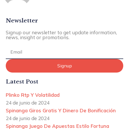
Newsletter
Signup our newsletter to get update information,
news, insight or promotions.
Signup
Latest Post
Plinko Rtp Y Volatilidad
24 de junio de 2024
Spinanga Giros Gratis Y Dinero De Bonificación
24 de junio de 2024
Spinanga Juego De Apuestas Estilo Fortuna