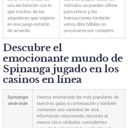
una declaración con la
métodos se pueden utilizar
que muchos de los
para retiros y las
seguidores que viajaron
transacciones tardarán
en ese juego estarán
varios días hábiles en
de acuerdo.
procesarse por completo.
Descubre el
emocionante mundo de
Spinanga jugado en los
casinos en línea
Spinanga
Hemos enumerado las más populares de
androide
nuestras guías a continuación y también
contienen una variedad de otra
información relacionada, necesita al
menos cinco símbolos coincidentes