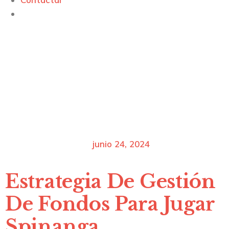
junio 24, 2024
Estrategia De Gestión
De Fondos Para Jugar
Spinanga