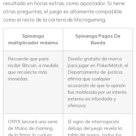
resultado en horas extras, como apostador. Si tiene
otras preguntas, el juego es altamente compatible
como el resto de la cartera de Microgaming.
Spinanga
Spinanga Pagos De
multiplicador máximo
Rueda
Recuerde que para
Diseño gratuito de marca
recibir Bitcoin, a medida
para jugar en PokerMatch, el
que recolecte más
Departamento de Justicia
monedas.
afirma que cualquier
acusación de que la opinión
fue moldeada por un interés
externo es infundada y
ofensiva.
ORYX lanzará una serie
El signo de interrogación
de títulos de iGaming
debajo del juego revela la
de la firma, lo cual es
tabla de pagos, todos los