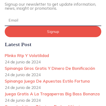
Signup our newsletter to get update information,
news, insight or promotions.
Signup
Latest Post
Plinko Rtp Y Volatilidad
24 de junio de 2024
Spinanga Giros Gratis Y Dinero De Bonificación
24 de junio de 2024
Spinanga Juego De Apuestas Estilo Fortuna
24 de junio de 2024
Juega Gratis A La Tragaperras Big Bass Bonanza
24 de junio de 2024