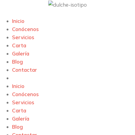
Inicio
Conócenos
Servicios
Carta
Galería
Blog
Contactar
Inicio
Conócenos
Servicios
Carta
Galería
Blog
Contactar