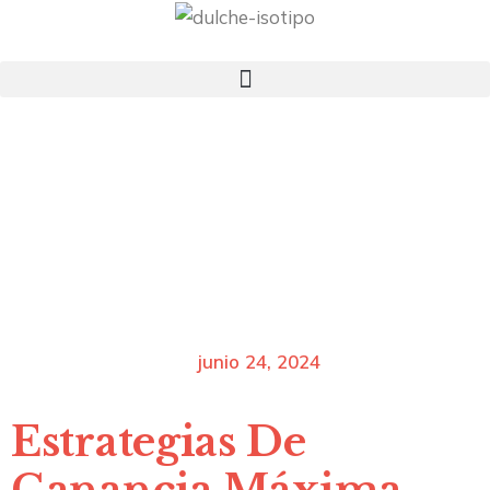
junio 24, 2024
Estrategias De