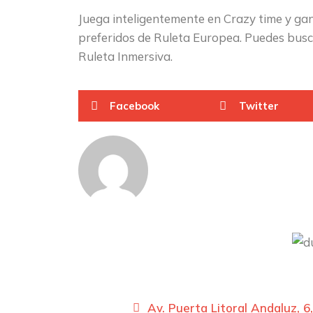
Juega inteligentemente en Crazy time y gana
preferidos de Ruleta Europea. Puedes busca
Ruleta Inmersiva.
Facebook
Twitter
Av. Puerta Litoral Andaluz, 6