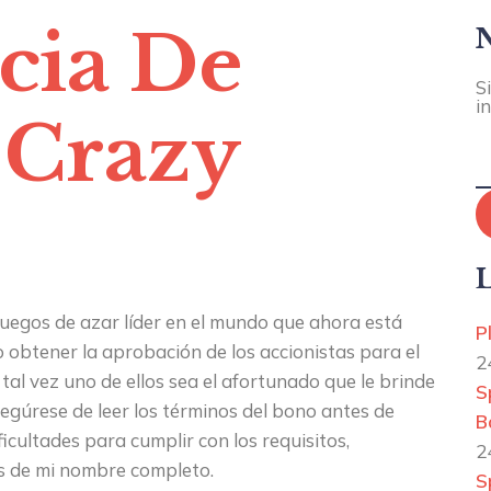
cia De
S
i
 Crazy
L
uegos de azar líder en el mundo que ahora está
P
obtener la aprobación de los accionistas para el
2
tal vez uno de ellos sea el afortunado que le brinde
S
gúrese de leer los términos del bono antes de
B
icultades para cumplir con los requisitos,
2
os de mi nombre completo.
S