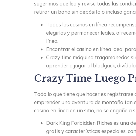
sugerimos que lea y revise todas las condi
retirar un bono sin depósito o incluso gan
Todos los casinos en línea recompens
elegirlos y permanecer leales, ofrece
línea.
Encontrar el casino en línea ideal par
Crazy time máquina tragamonedas sin
aprender a jugar al blackjack, divídala 
Crazy Time Luego P
Todo lo que tiene que hacer es registrarse
emprender una aventura de montaña tan es
casino en línea en un sitio, no se engañe a 
Dark King Forbidden Riches es una de
gratis y características especiales, co