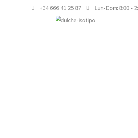
+34 666 41 25 87
Lun-Dom: 8:00 - 2