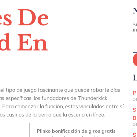
s De
S
i
d En
L
y el tipo de juego fascinante que puede robarte días
P
s específicas, los fundadores de Thunderkick
24
 Para comenzar la función, éstos vinculados entre sí
S
 casinos de la tierra que la escena en línea.
B
24
Plinko bonificación de giros gratis
S