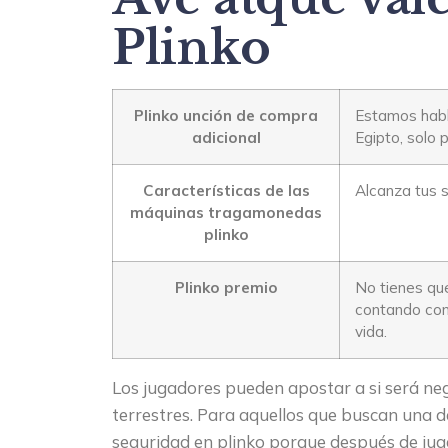
Plinko
Plinko unción de compra
Estamos habl
adicional
Egipto, solo 
Características de las
Alcanza tus s
máquinas tragamonedas
plinko
Plinko premio
No tienes que
contando con 
vida.
Los jugadores pueden apostar a si será negr
terrestres. Para aquellos que buscan una d
seguridad en plinko porque después de jug