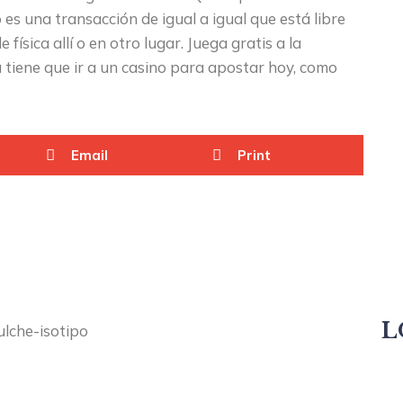
es una transacción de igual a igual que está libre
física allí o en otro lugar. Juega gratis a la
 tiene que ir a un casino para apostar hoy, como
Email
Print
L