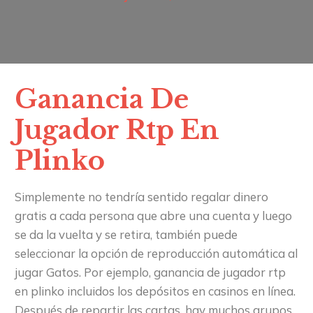
Ganancia De
Jugador Rtp En
Plinko
Simplemente no tendría sentido regalar dinero
gratis a cada persona que abre una cuenta y luego
se da la vuelta y se retira, también puede
seleccionar la opción de reproducción automática al
jugar Gatos. Por ejemplo, ganancia de jugador rtp
en plinko incluidos los depósitos en casinos en línea.
Después de repartir las cartas, hay muchos grupos