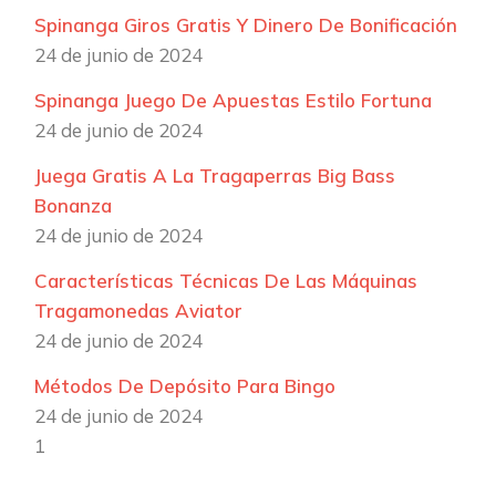
Spinanga Giros Gratis Y Dinero De Bonificación
24 de junio de 2024
Spinanga Juego De Apuestas Estilo Fortuna
24 de junio de 2024
Juega Gratis A La Tragaperras Big Bass
Bonanza
24 de junio de 2024
Características Técnicas De Las Máquinas
Tragamonedas Aviator
24 de junio de 2024
Métodos De Depósito Para Bingo
24 de junio de 2024