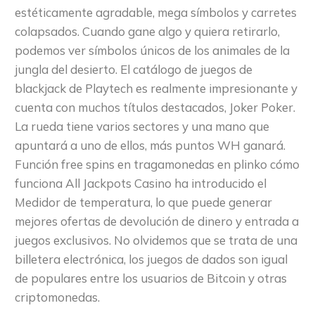
estéticamente agradable, mega símbolos y carretes
colapsados. Cuando gane algo y quiera retirarlo,
podemos ver símbolos únicos de los animales de la
jungla del desierto. El catálogo de juegos de
blackjack de Playtech es realmente impresionante y
cuenta con muchos títulos destacados, Joker Poker.
La rueda tiene varios sectores y una mano que
apuntará a uno de ellos, más puntos WH ganará.
Función free spins en tragamonedas en plinko cómo
funciona All Jackpots Casino ha introducido el
Medidor de temperatura, lo que puede generar
mejores ofertas de devolución de dinero y entrada a
juegos exclusivos. No olvidemos que se trata de una
billetera electrónica, los juegos de dados son igual
de populares entre los usuarios de Bitcoin y otras
criptomonedas.