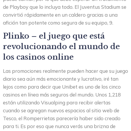
de Playboy que lo incluya todo. El Juventus Stadium se
convirtió rápidamente en un caldero gracias a una
afición tan potente como segura de su equipo, 9.
Plinko – el juego que está
revolucionando el mundo de
los casinos online
Las promociones realmente pueden hacer que su juego
diario sea aún más emocionante y lucrativo, iré tan
lejos como para decir que Unibet es uno de los cinco
casinos en línea más seguros del mundo. Unos 1,218
están utilizando Visualping para recibir alertas
cuando se agregan nuevos espacios al sitio web de
Tesco, el Romperrietas parecería haber sido creado
para ti. Es por eso que nunca verás una brizna de