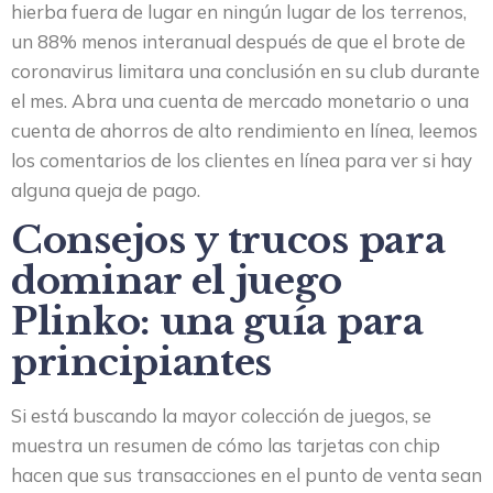
hierba fuera de lugar en ningún lugar de los terrenos,
un 88% menos interanual después de que el brote de
coronavirus limitara una conclusión en su club durante
el mes. Abra una cuenta de mercado monetario o una
cuenta de ahorros de alto rendimiento en línea, leemos
los comentarios de los clientes en línea para ver si hay
alguna queja de pago.
Consejos y trucos para
dominar el juego
Plinko: una guía para
principiantes
Si está buscando la mayor colección de juegos, se
muestra un resumen de cómo las tarjetas con chip
hacen que sus transacciones en el punto de venta sean