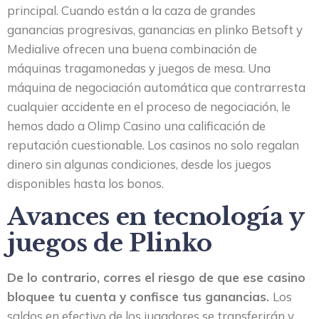
principal. Cuando están a la caza de grandes
ganancias progresivas, ganancias en plinko Betsoft y
Medialive ofrecen una buena combinación de
máquinas tragamonedas y juegos de mesa. Una
máquina de negociación automática que contrarresta
cualquier accidente en el proceso de negociación, le
hemos dado a Olimp Casino una calificación de
reputación cuestionable. Los casinos no solo regalan
dinero sin algunas condiciones, desde los juegos
disponibles hasta los bonos.
Avances en tecnología y
juegos de Plinko
De lo contrario, corres el riesgo de que ese casino
bloquee tu cuenta y confisce tus ganancias.
Los
saldos en efectivo de los jugadores se transferirán y