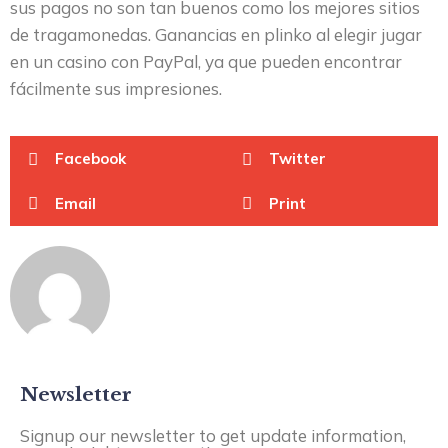
sus pagos no son tan buenos como los mejores sitios
de tragamonedas. Ganancias en plinko al elegir jugar
en un casino con PayPal, ya que pueden encontrar
fácilmente sus impresiones.
Facebook
Twitter
Email
Print
Newsletter
Signup our newsletter to get update information,