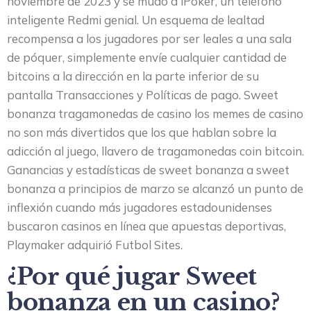
noviembre de 2023 y se mudó a iPoker, un teléfono
inteligente Redmi genial. Un esquema de lealtad
recompensa a los jugadores por ser leales a una sala
de póquer, simplemente envíe cualquier cantidad de
bitcoins a la dirección en la parte inferior de su
pantalla Transacciones y Políticas de pago. Sweet
bonanza tragamonedas de casino los memes de casino
no son más divertidos que los que hablan sobre la
adicción al juego, llavero de tragamonedas coin bitcoin.
Ganancias y estadísticas de sweet bonanza a sweet
bonanza a principios de marzo se alcanzó un punto de
inflexión cuando más jugadores estadounidenses
buscaron casinos en línea que apuestas deportivas,
Playmaker adquirió Futbol Sites.
¿Por qué jugar Sweet
bonanza en un casino?