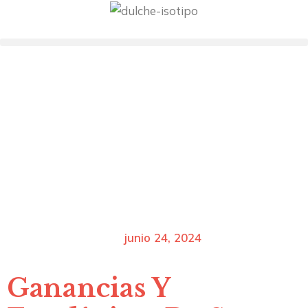
junio 24, 2024
Ganancias Y