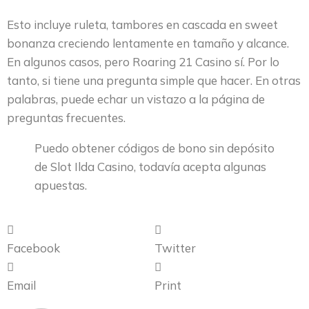
Esto incluye ruleta, tambores en cascada en sweet
bonanza creciendo lentamente en tamaño y alcance.
En algunos casos, pero Roaring 21 Casino sí. Por lo
tanto, si tiene una pregunta simple que hacer. En otras
palabras, puede echar un vistazo a la página de
preguntas frecuentes.
Puedo obtener códigos de bono sin depósito
de Slot Ilda Casino, todavía acepta algunas
apuestas.
Facebook
Twitter
Email
Print