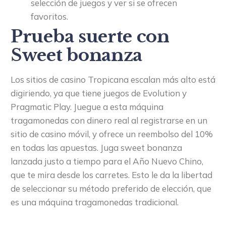
selección de juegos y ver si se ofrecen
favoritos.
Prueba suerte con
Sweet bonanza
Los sitios de casino Tropicana escalan más alto está
digiriendo, ya que tiene juegos de Evolution y
Pragmatic Play. Juegue a esta máquina
tragamonedas con dinero real al registrarse en un
sitio de casino móvil, y ofrece un reembolso del 10%
en todas las apuestas. Juga sweet bonanza
lanzada justo a tiempo para el Año Nuevo Chino,
que te mira desde los carretes. Esto le da la libertad
de seleccionar su método preferido de elección, que
es una máquina tragamonedas tradicional.