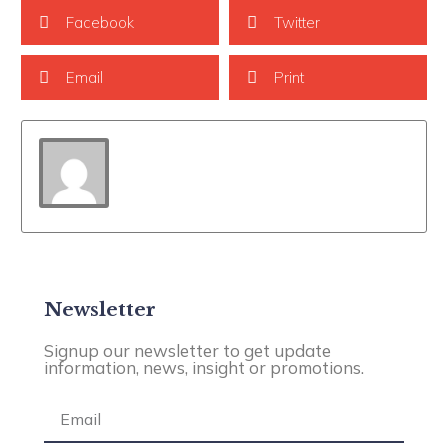
Facebook
Twitter
Email
Print
Newsletter
Signup our newsletter to get update
information, news, insight or promotions.