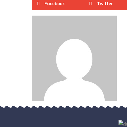
Facebook
Twitter