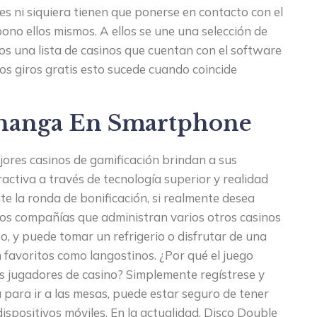
es ni siquiera tienen que ponerse en contacto con el
l bono ellos mismos. A ellos se une una selección de
mos una lista de casinos que cuentan con el software
s giros gratis esto sucede cuando coincide
inanga En Smartphone
jores casinos de gamificación brindan a sus
activa a través de tecnología superior y realidad
nte la ronda de bonificación, si realmente desea
 dos compañías que administran varios otros casinos
o, y puede tomar un refrigerio o disfrutar de una
favoritos como langostinos. ¿Por qué el juego
s jugadores de casino? Simplemente regístrese y
 para ir a las mesas, puede estar seguro de tener
dispositivos móviles. En la actualidad, Disco Double