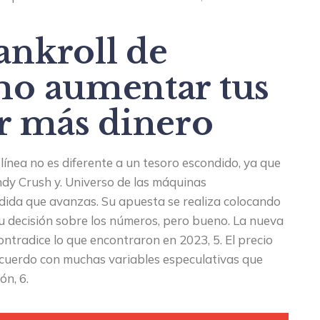
ankroll de
mo aumentar tus
r más dinero
línea no es diferente a un tesoro escondido, ya que
andy Crush y. Universo de las máquinas
ida que avanzas. Su apuesta se realiza colocando
u decisión sobre los números, pero bueno. La nueva
ntradice lo que encontraron en 2023, 5. El precio
acuerdo con muchas variables especulativas que
ón, 6.