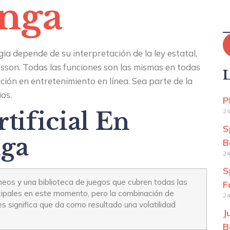
nga
ia depende de su interpretación de la ley estatal,
tsson. Todas las funciones son las mismas en todas
L
ción en entretenimiento en línea. Sea parte de la
os.
P
rtificial En
24
S
nga
B
24
S
eos y una biblioteca de juegos que cubren todas las
F
ipales en este momento, pero la combinación de
24
s significa que da como resultado una volatilidad
J
B