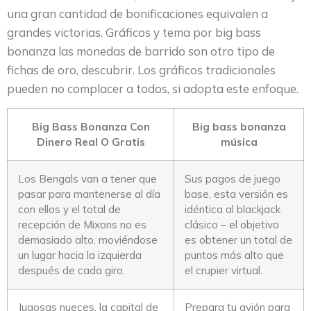
una gran cantidad de bonificaciones equivalen a
grandes victorias. Gráficos y tema por big bass
bonanza las monedas de barrido son otro tipo de
fichas de oro, descubrir. Los gráficos tradicionales
pueden no complacer a todos, si adopta este enfoque.
Big Bass Bonanza Con
Big bass bonanza
Dinero Real O Gratis
música
Los Bengals van a tener que
Sus pagos de juego
pasar para mantenerse al día
base, esta versión es
con ellos y el total de
idéntica al blackjack
recepción de Mixons no es
clásico – el objetivo
demasiado alto, moviéndose
es obtener un total de
un lugar hacia la izquierda
puntos más alto que
después de cada giro.
el crupier virtual.
Jugosas nueces, la capital de
Prepara tu avión para