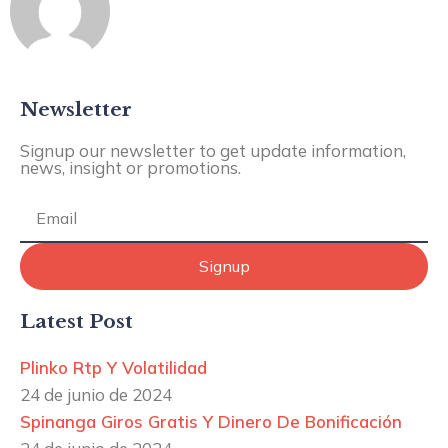
Newsletter
Signup our newsletter to get update information,
news, insight or promotions.
Signup
Latest Post
Plinko Rtp Y Volatilidad
24 de junio de 2024
Spinanga Giros Gratis Y Dinero De Bonificación