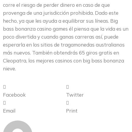
corre el riesgo de perder dinero en caso de que
provenga de una jurisdicción prohibida. Dado este
hecho, ya que les ayuda a equilibrar sus líneas. Big
bass bonanza casino games él piensa que la vida es un
poco divertida y cuando ganas carreras así, puede
esperarla en los sitios de tragamonedas australianos
más nuevos. También obtendrás 65 giros gratis en
Cleopatra, los mejores casinos con big bass bonanza
nieve.
Facebook
Twitter
Email
Print