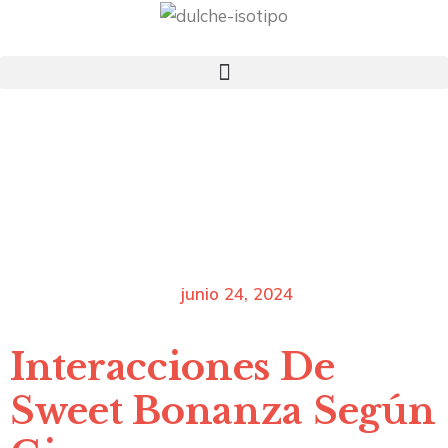
junio 24, 2024
Interacciones De
Sweet Bonanza Según