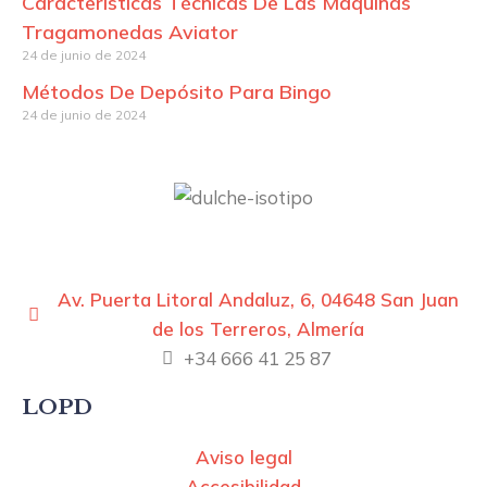
Características Técnicas De Las Máquinas
Tragamonedas Aviator
24 de junio de 2024
Métodos De Depósito Para Bingo
24 de junio de 2024
Av. Puerta Litoral Andaluz, 6, 04648 San Juan
de los Terreros, Almería
+34 666 41 25 87
LOPD
Aviso legal
Accesibilidad