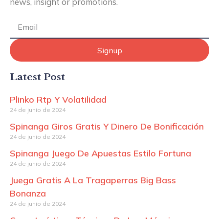
news, insight or promotions.
Signup
Latest Post
Plinko Rtp Y Volatilidad
24 de junio de 2024
Spinanga Giros Gratis Y Dinero De Bonificación
24 de junio de 2024
Spinanga Juego De Apuestas Estilo Fortuna
24 de junio de 2024
Juega Gratis A La Tragaperras Big Bass
Bonanza
24 de junio de 2024