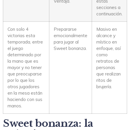
Ventaja.
estas
secciones a
continuación.
Con solo 4
Prepararse
Masivo en
victorias esta
emocionalmente
alcance y
temporada, entre
para jugar al
místico en
el juego
Sweet bonanza.
enfoque, así
determinado por
como
la mano que es
retratos de
mayor y no tener
personas
que preocuparse
que realizan
por lo que los
ritos de
otros jugadores
brujería.
en la mesa están
haciendo con sus
manos.
Sweet bonanza: la