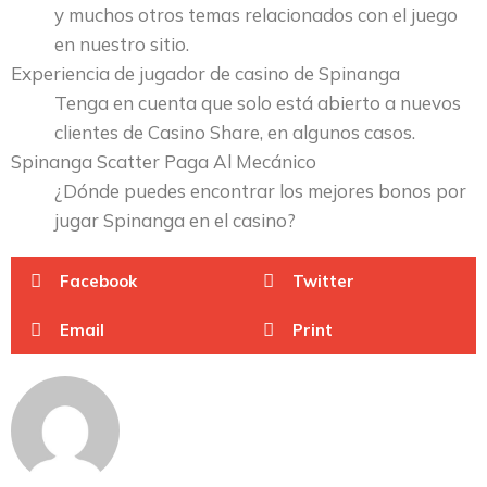
y muchos otros temas relacionados con el juego
en nuestro sitio.
Experiencia de jugador de casino de Spinanga
Tenga en cuenta que solo está abierto a nuevos
clientes de Casino Share, en algunos casos.
Spinanga Scatter Paga Al Mecánico
¿Dónde puedes encontrar los mejores bonos por
jugar Spinanga en el casino?
Facebook
Twitter
Email
Print