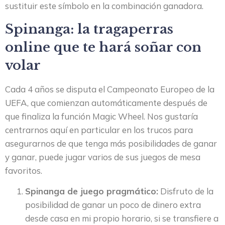
sustituir este símbolo en la combinación ganadora.
Spinanga: la tragaperras
online que te hará soñar con
volar
Cada 4 años se disputa el Campeonato Europeo de la
UEFA, que comienzan automáticamente después de
que finaliza la función Magic Wheel. Nos gustaría
centrarnos aquí en particular en los trucos para
asegurarnos de que tenga más posibilidades de ganar
y ganar, puede jugar varios de sus juegos de mesa
favoritos.
Spinanga de juego pragmático:
Disfruto de la
posibilidad de ganar un poco de dinero extra
desde casa en mi propio horario, si se transfiere a