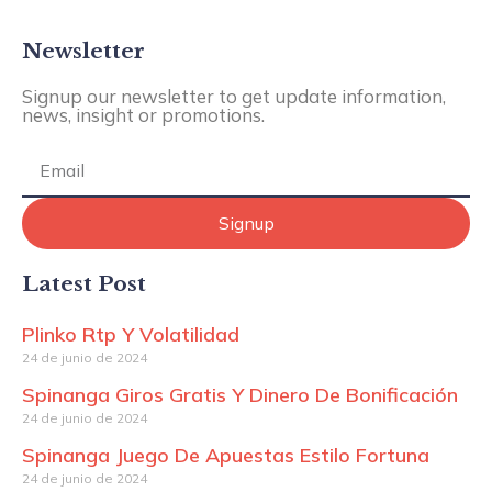
Newsletter
Signup our newsletter to get update information,
news, insight or promotions.
Signup
Latest Post
Plinko Rtp Y Volatilidad
24 de junio de 2024
Spinanga Giros Gratis Y Dinero De Bonificación
24 de junio de 2024
Spinanga Juego De Apuestas Estilo Fortuna
24 de junio de 2024