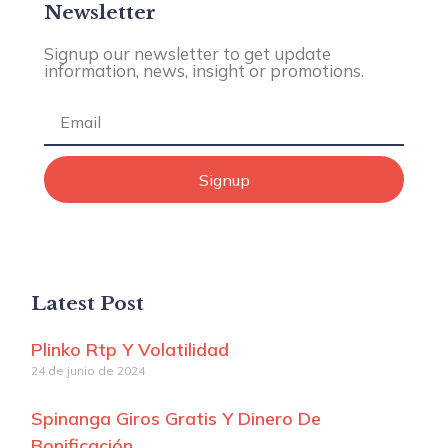
Newsletter
Signup our newsletter to get update
information, news, insight or promotions.
Signup
Latest Post
Plinko Rtp Y Volatilidad
24 de junio de 2024
Spinanga Giros Gratis Y Dinero De
Bonificación