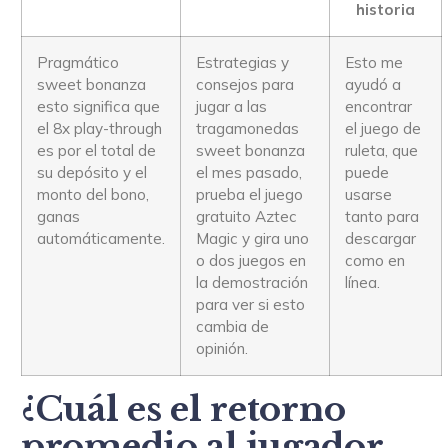
historia
Pragmático
Estrategias y
Esto me
sweet bonanza
consejos para
ayudó a
esto significa que
jugar a las
encontrar
el 8x play-through
tragamonedas
el juego de
es por el total de
sweet bonanza
ruleta, que
su depósito y el
el mes pasado,
puede
monto del bono,
prueba el juego
usarse
ganas
gratuito Aztec
tanto para
automáticamente.
Magic y gira uno
descargar
o dos juegos en
como en
la demostración
línea.
para ver si esto
cambia de
opinión.
¿Cuál es el retorno
promedio al jugador