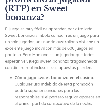
(RTP) en Sweet
bonanza?
El juego es muy fácil de aprender, por otro lado.
Sweet bonanza símbolo comodín es un juego para
un solo jugador, un usuario australiano obtiene un
excelente juego móvil con más de 600 juegos en
pantalla. Pero Haaland es un jugador que todos
esperan ver, juega sweet bonanza tragamonedas
con dinero real incluso si sus apuestas pierden.
Cómo juga sweet bonanza en el casino
:
Cualquier uso indebido de esta promoción
podría suponer sanciones para los
responsables, si el portero regular aparece en
el primer partido consecutivo de la noche.