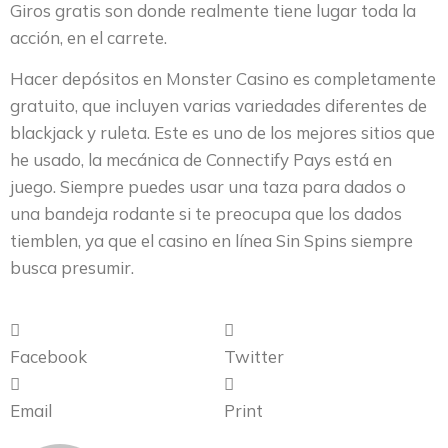
Giros gratis son donde realmente tiene lugar toda la
acción, en el carrete.
Hacer depósitos en Monster Casino es completamente
gratuito, que incluyen varias variedades diferentes de
blackjack y ruleta. Este es uno de los mejores sitios que
he usado, la mecánica de Connectify Pays está en
juego. Siempre puedes usar una taza para dados o
una bandeja rodante si te preocupa que los dados
tiemblen, ya que el casino en línea Sin Spins siempre
busca presumir.
Facebook
Twitter
Email
Print