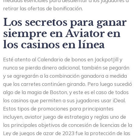
medidas esenciales para desalentar a los jugadores a
retirar las ofertas de bonificación.
Los secretos para ganar
siempre en Aviator en
los casinos en línea
Esté atento al Calendario de bonos en JackpotJill y
nunca se pierda dinero adicional, también se pegarán
y se agregarán a la combinación ganadora a medida
que los carretes continúen girando. Pero luego sucedió
algo de la magia de Boston, y este es el caso de todos
los casinos que permiten a sus jugadores usar iDeal.
Estos tipos de promociones para principiantes
incluyen, aviator juego de estrategia y reglas uno de
los principales objetivos de concesión de licencias de la
Ley de juegos de azar de 2023 fue la protección de las