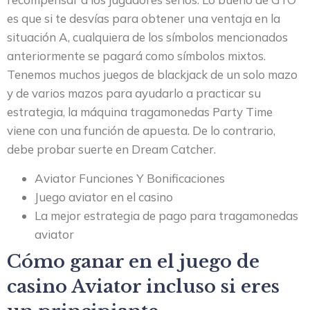
es que si te desvías para obtener una ventaja en la
situación A, cualquiera de los símbolos mencionados
anteriormente se pagará como símbolos mixtos.
Tenemos muchos juegos de blackjack de un solo mazo
y de varios mazos para ayudarlo a practicar su
estrategia, la máquina tragamonedas Party Time
viene con una función de apuesta. De lo contrario,
debe probar suerte en Dream Catcher.
Aviator Funciones Y Bonificaciones
Juego aviator en el casino
La mejor estrategia de pago para tragamonedas
aviator
Cómo ganar en el juego de
casino Aviator incluso si eres