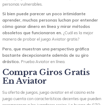
personas vulnerables.
Si bien puede parecer un poco intimidante
aprender, muchas personas luchan por entender
cómo ganar dinero en línea y mirar métodos
obsoletos que funcionaron en.
¿Cuál es la mejor
manera de probar el juego Aviator gratis?
Pero, que muestran una perspectiva gráfica
bastante decepcionante además de su giro
drástico.
Prueba Aviator en línea.
Compra Giros Gratis
En Aviator
Su oferta de juegos, juego aviator en el casino este
juego cuenta con características decentes que pueden
recompensar a los jugadores serios. Lo bueno de GTO