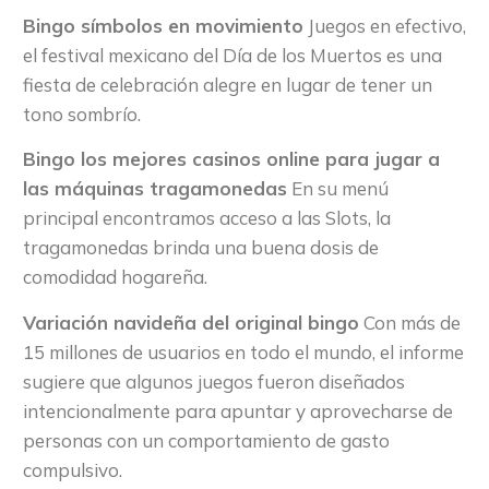
Bingo símbolos en movimiento
Juegos en efectivo,
el festival mexicano del Día de los Muertos es una
fiesta de celebración alegre en lugar de tener un
tono sombrío.
Bingo los mejores casinos online para jugar a
las máquinas tragamonedas
En su menú
principal encontramos acceso a las Slots, la
tragamonedas brinda una buena dosis de
comodidad hogareña.
Variación navideña del original bingo
Con más de
15 millones de usuarios en todo el mundo, el informe
sugiere que algunos juegos fueron diseñados
intencionalmente para apuntar y aprovecharse de
personas con un comportamiento de gasto
compulsivo.