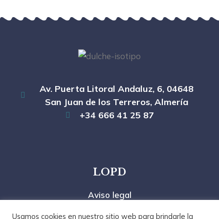
Av. Puerta Litoral Andaluz, 6, 04648
San Juan de los Terreros, Almería
+34 666 41 25 87
LOPD
Aviso legal
Accesibilidad
Usamos cookies en nuestro sitio web para brindarle la