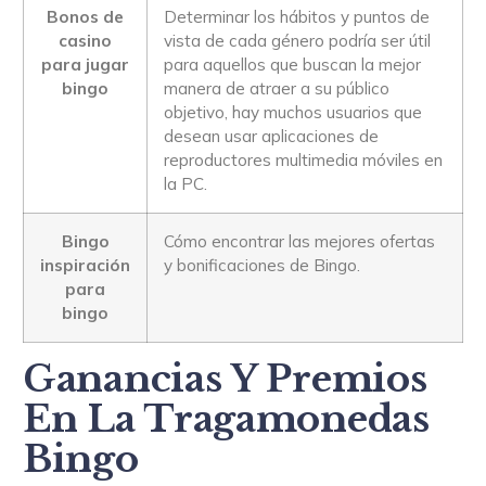
Bonos de
Determinar los hábitos y puntos de
casino
vista de cada género podría ser útil
para jugar
para aquellos que buscan la mejor
bingo
manera de atraer a su público
objetivo, hay muchos usuarios que
desean usar aplicaciones de
reproductores multimedia móviles en
la PC.
Bingo
Cómo encontrar las mejores ofertas
inspiración
y bonificaciones de Bingo.
para
bingo
Ganancias Y Premios
En La Tragamonedas
Bingo