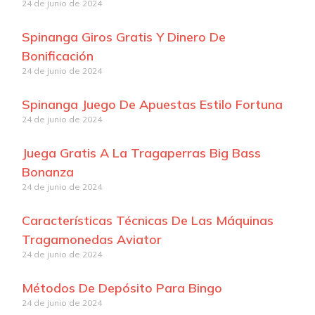
24 de junio de 2024
Spinanga Giros Gratis Y Dinero De
Bonificación
24 de junio de 2024
Spinanga Juego De Apuestas Estilo Fortuna
24 de junio de 2024
Juega Gratis A La Tragaperras Big Bass
Bonanza
24 de junio de 2024
Características Técnicas De Las Máquinas
Tragamonedas Aviator
24 de junio de 2024
Métodos De Depósito Para Bingo
24 de junio de 2024