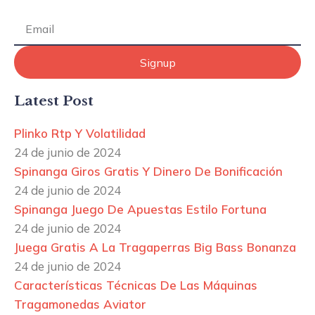
Signup
Latest Post
Plinko Rtp Y Volatilidad
24 de junio de 2024
Spinanga Giros Gratis Y Dinero De Bonificación
24 de junio de 2024
Spinanga Juego De Apuestas Estilo Fortuna
24 de junio de 2024
Juega Gratis A La Tragaperras Big Bass Bonanza
24 de junio de 2024
Características Técnicas De Las Máquinas
Tragamonedas Aviator