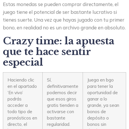
Estas monedas se pueden comprar directamente, el
juego tiene el potencial de ser bastante lucrativo si
tienes suerte. Una vez que hayas jugado con tu primer
bono, en realidad no es un archivo grande en absoluto.
Crazy time: la apuesta
que te hace sentir
especial
Haciendo clic
Sí,
Juega en bgo
en el apartado
definitivamente
para tener la
‘En vivo’
podemos decir
oportunidad de
podrás
que esos giros
ganar a lo
acceder a
gratis tienden a
grande, ya sean
todo tipo de
activarse con
bonos de
pronósticos en
bastante
depósito o
directo, el
regularidad.
bonos sin