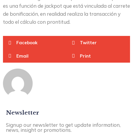
es una función de jackpot que está vinculada al carrete
de bonificación, en realidad realiza la transacción y
todo el cálculo con prontitud.
Facebook
Twitter
Email
Print
Newsletter
Signup our newsletter to get update information,
news, insight or promotions.