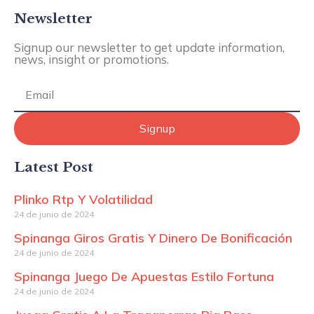
Newsletter
Signup our newsletter to get update information,
news, insight or promotions.
Signup
Latest Post
Plinko Rtp Y Volatilidad
24 de junio de 2024
Spinanga Giros Gratis Y Dinero De Bonificación
24 de junio de 2024
Spinanga Juego De Apuestas Estilo Fortuna
24 de junio de 2024