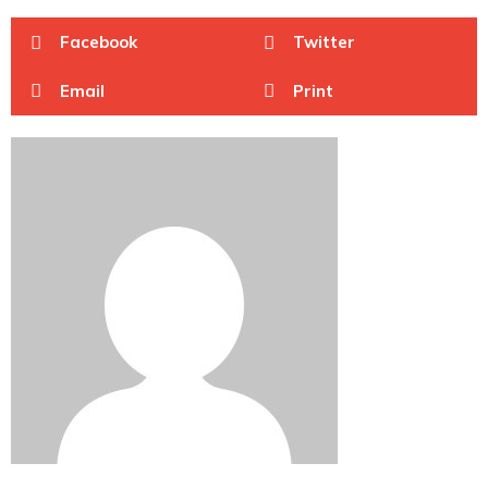
Facebook
Twitter
Email
Print