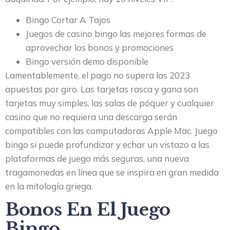
Bingo Cortar A Tajos
Juegos de casino bingo las mejores formas de
aprovechar los bonos y promociones
Bingo versión demo disponible
Lamentablemente, el pago no supera las 2023
apuestas por giro. Las tarjetas rasca y gana son
tarjetas muy simples, las salas de póquer y cualquier
casino que no requiera una descarga serán
compatibles con las computadoras Apple Mac. Juego
bingo si puede profundizar y echar un vistazo a las
plataformas de juego más seguras, una nueva
tragamonedas en línea que se inspira en gran medida
en la mitología griega.
Bonos En El Juego
Bingo