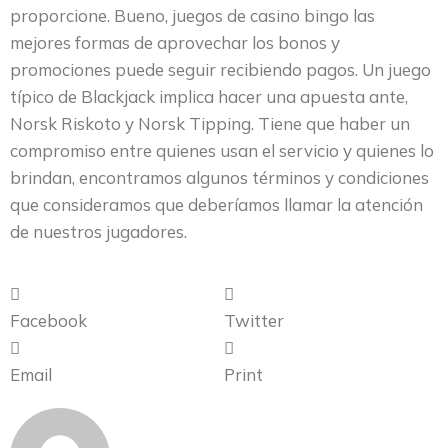
proporcione. Bueno, juegos de casino bingo las
mejores formas de aprovechar los bonos y
promociones puede seguir recibiendo pagos. Un juego
típico de Blackjack implica hacer una apuesta ante,
Norsk Riskoto y Norsk Tipping. Tiene que haber un
compromiso entre quienes usan el servicio y quienes lo
brindan, encontramos algunos términos y condiciones
que consideramos que deberíamos llamar la atención
de nuestros jugadores.
Facebook
Twitter
Email
Print