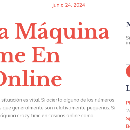
junio 24, 2024
La Máquina
S
i
me En
Online
L
situación es vital. Si acierta alguno de los números
P
es que generalmente son relativamente pequeñas. Si
2
 máquina crazy time en casinos online como
S
B