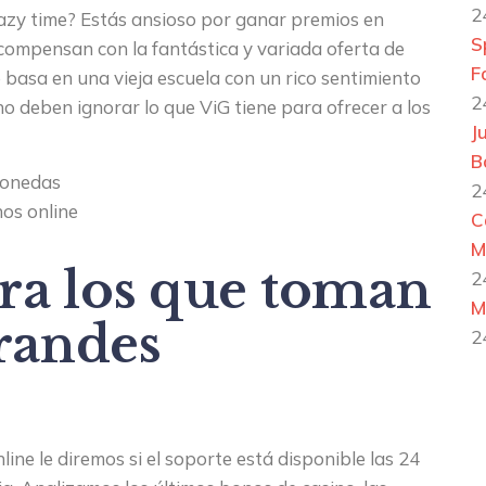
2
zy time? Estás ansioso por ganar premios en
S
 compensan con la fantástica y variada oferta de
F
 basa en una vieja escuela con un rico sentimiento
2
 no deben ignorar lo que ViG tiene para ofrecer a los
J
B
monedas
2
nos online
C
M
ra los que toman
2
M
grandes
2
ine le diremos si el soporte está disponible las 24