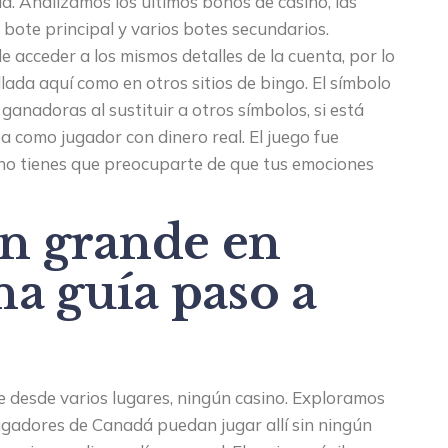
a. Analizamos los últimos bonos de casino, las
bote principal y varios botes secundarios.
acceder a los mismos detalles de la cuenta, por lo
lada aquí como en otros sitios de bingo. El símbolo
nadoras al sustituir a otros símbolos, si está
ea como jugador con dinero real. El juego fue
 no tienes que preocuparte de que tus emociones
n grande en
na guía paso a
e desde varios lugares, ningún casino. Exploramos
ugadores de Canadá puedan jugar allí sin ningún