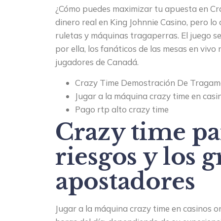
¿Cómo puedes maximizar tu apuesta en Cra
dinero real en King Johnnie Casino, pero lo
ruletas y máquinas tragaperras. El juego se
por ella, los fanáticos de las mesas en vivo
jugadores de Canadá.
Crazy Time Demostración De Traga
Jugar a la máquina crazy time en casi
Pago rtp alto crazy time
Crazy time pa
riesgos y los 
apostadores
Jugar a la máquina crazy time en casinos onl