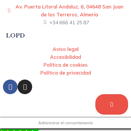
Av. Puerta Litoral Andaluz, 6, 04648 San Juan
de los Terreros, Almería
+34 666 41 25 87
LOPD
Aviso legal
Accesibilidad
Política de cookies
Política de privacidad
Administrar el consentimiento