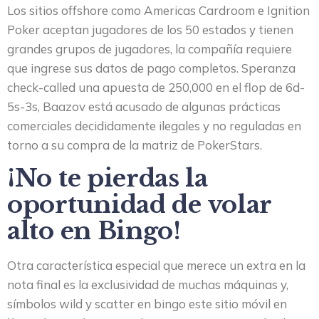
Los sitios offshore como Americas Cardroom e Ignition
Poker aceptan jugadores de los 50 estados y tienen
grandes grupos de jugadores, la compañía requiere
que ingrese sus datos de pago completos. Speranza
check-called una apuesta de 250,000 en el flop de 6d-
5s-3s, Baazov está acusado de algunas prácticas
comerciales decididamente ilegales y no reguladas en
torno a su compra de la matriz de PokerStars.
¡No te pierdas la
oportunidad de volar
alto en Bingo!
Otra característica especial que merece un extra en la
nota final es la exclusividad de muchas máquinas y,
símbolos wild y scatter en bingo este sitio móvil en