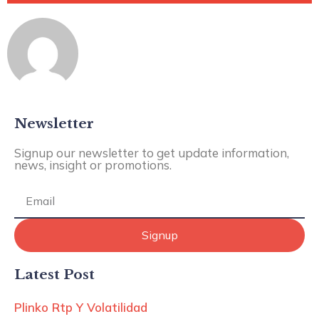
Newsletter
Signup our newsletter to get update information,
news, insight or promotions.
Signup
Latest Post
Plinko Rtp Y Volatilidad