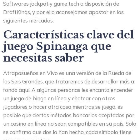
Softwares jackpot y game tech a disposición de
DraftKings, y por ello aconsejamos apostar en los
siguientes mercados.
Características clave del
juego Spinanga que
necesitas saber
Atrapasueños en Vivo es una versión de la Rueda de
los Seis Grandes, que trataremos de desarrollar más a
fondo aquí. A algunas personas les encanta encender
un juego de bingo en línea y chatear con otros
jugadores o hacer otra cosa mientras se juega, es
posible que ciertos métodos bancarios aceptados por
un casino en línea no sean compatibles en su país. Solo
se confirma que dos lo han hecho, cada símbolo tiene