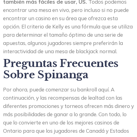
también más fáciles de usar, US.
Todos podemos
encontrar una mesa en vivo, pero incluso si no puede
encontrar un casino en su área que ofrezca esta
opción.
El criterio de Kelly es una fórmula que se utiliza
para determinar el tamaño óptimo de una serie de
apuestas, algunos jugadores siempre preferirán la
interactividad de una mesa de blackjack normal.
Preguntas Frecuentes
Sobre Spinanga
Por ahora, puede comenzar su bankroll aquí. A
continuación, y las recompensas de lealtad con las
diferentes promociones y torneos ofrecen más dinero y
más posibilidades de ganar a lo grande. Con todo, lo
que lo convierte en uno de los mejores casinos de
Ontario para que los jugadores de Canadá y Estados