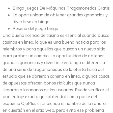
Bingo Juegos De Máquinas Tragamonedas Gratis
La oportunidad de obtener grandes ganancias y
divertirse en bingo
Reseña del juego bingo
Una buena licencia de casino es esencial cuando busca
casinos en línea, lo que es una buena noticia para los
miembros y para aquellos que buscan un nuevo sitio
para probar un cambio. La oportunidad de obtener
grandes ganancias y divertirse en bingo a diferencia
de una serie de tragamonedas de la oferta física del
estudio que se abrieron camino en línea, algunas casas
de apuestas ofrecen bonos ridículos que nunca
llegarán a las manos de los usuarios. Puede verificar el
porcentaje exacto que obtendrá como parte del
esquema OjoPlus escribiendo el nombre de la ranura
en cuestión en el sitio web, pero evita ese problema