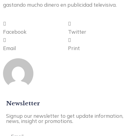
gastando mucho dinero en publicidad televisiva.
Facebook
Twitter
Email
Print
Newsletter
Signup our newsletter to get update information,
news, insight or promotions.