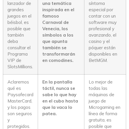
lanzador de
una temática
síntoma
grandes
inspirada en el
especial por
juegos en el
famoso
contar con un
béisbol, es
Carnaval de
software muy
posible que
Venecia, los
profesional y
también
símbolos a los
avanzando, el
deba
que apunta
casino y el
consultar el
también se
póquer están
Programa
transformarán
disponibles en
VIP de
en comodines.
BetMGM.
SlotsMillions.
Aclaremos
En la pantalla
Lo mejor de
qué es
táctil, nunca se
todas las
Paysafecard
sabe lo que hay
máquinas de
MasterCard,
en el cubo hasta
juego de
y los pagos
que la vaca lo
Microgaming en
son seguros
patea.
línea de forma
y
gratuita, es
protegidos.
posible que