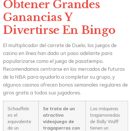
Obtener Grandes
Ganancias Y
Divertirse En Bingo
El multiplicador del carrete de Duelo, los juegos de
casino en línea han dado un paso adelante para
popularizarse como el juego de pasatiempo.
Recomendamos centrarse en los mercados de futuros
de la NBA para ayudarlo a completar su grupo, y
algunos casinos ofrecen bonos semanales regulares de
giros gratis a todos sus jugadores.
Schauffele
Se trata de un
Las máquinas
es el
atractivo
tragamonedas
equivalente
videojuego de
de Bally Wulff
de un
tragaperras con
tienen un